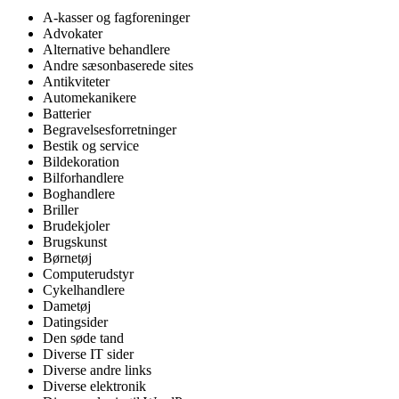
A-kasser og fagforeninger
Advokater
Alternative behandlere
Andre sæsonbaserede sites
Antikviteter
Automekanikere
Batterier
Begravelsesforretninger
Bestik og service
Bildekoration
Bilforhandlere
Boghandlere
Briller
Brudekjoler
Brugskunst
Børnetøj
Computerudstyr
Cykelhandlere
Dametøj
Datingsider
Den søde tand
Diverse IT sider
Diverse andre links
Diverse elektronik