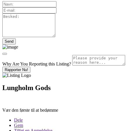
Why Are You Reporting this
Listing?
Rapporter Nu!
Lungholm Gods
Vær den første til at bedømme
Dele
Gem
Tilføj en Anmeldelse