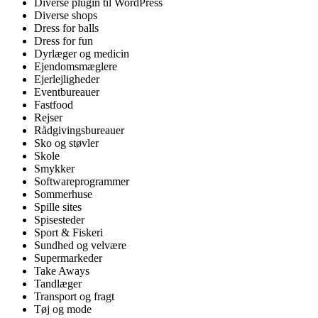
Diverse plugin til WordPress
Diverse shops
Dress for balls
Dress for fun
Dyrlæger og medicin
Ejendomsmæglere
Ejerlejligheder
Eventbureauer
Fastfood
Rejser
Rådgivingsbureauer
Sko og støvler
Skole
Smykker
Softwareprogrammer
Sommerhuse
Spille sites
Spisesteder
Sport & Fiskeri
Sundhed og velvære
Supermarkeder
Take Aways
Tandlæger
Transport og fragt
Tøj og mode