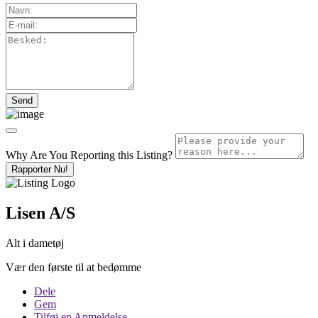
Why Are You Reporting this
Listing?
Rapporter Nu!
Lisen A/S
Alt i dametøj
Vær den første til at bedømme
Dele
Gem
Tilføj en Anmeldelse