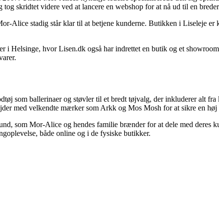
og tog skridtet videre ved at lancere en webshop for at nå ud til en bred
or-Alice stadig står klar til at betjene kunderne. Butikken i Liseleje e
ger i Helsinge, hvor Lisen.dk også har indrettet en butik og et showroo
varer.
øj som ballerinaer og støvler til et bredt tøjvalg, der inkluderer alt fra
ejder med velkendte mærker som Arkk og Mos Mosh for at sikre en høj kv
fund, som Mor-Alice og hendes familie brænder for at dele med deres kun
goplevelse, både online og i de fysiske butikker.