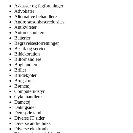
A-kasser og fagforeninger
Advokater
Alternative behandlere
Andre sæsonbaserede sites
Antikviteter
Automekanikere
Batterier
Begravelsesforretninger
Bestik og service
Bildekoration
Bilforhandlere
Boghandlere
Briller
Brudekjoler
Brugskunst
Børnetøj
Computerudstyr
Cykelhandlere
Dametøj
Datingsider
Den søde tand
Diverse IT sider
Diverse andre links
Diverse elektronik