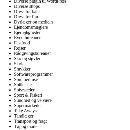
Diverse plugin til WordPress
Diverse shops
Dress for balls
Dress for fun
Dyrlæger og medicin
Ejendomsmæglere
Ejerlejligheder
Eventbureauer
Fastfood
Rejser
Rådgivingsbureauer
Sko og støvler
Skole
Smykker
Softwareprogrammer
Sommerhuse
Spille sites
Spisesteder
Sport & Fiskeri
Sundhed og velvære
Supermarkeder
Take Aways
Tandlæger
Transport og fragt
Tøj og mode