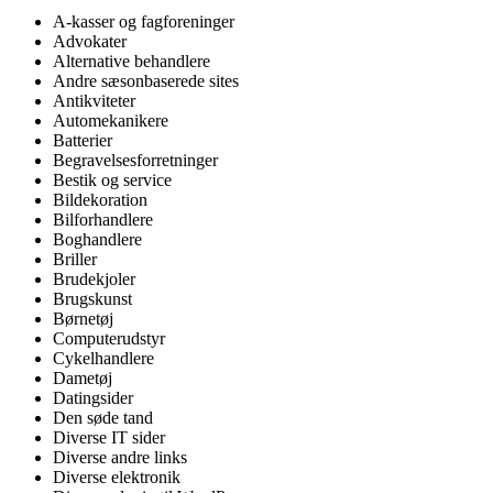
A-kasser og fagforeninger
Advokater
Alternative behandlere
Andre sæsonbaserede sites
Antikviteter
Automekanikere
Batterier
Begravelsesforretninger
Bestik og service
Bildekoration
Bilforhandlere
Boghandlere
Briller
Brudekjoler
Brugskunst
Børnetøj
Computerudstyr
Cykelhandlere
Dametøj
Datingsider
Den søde tand
Diverse IT sider
Diverse andre links
Diverse elektronik