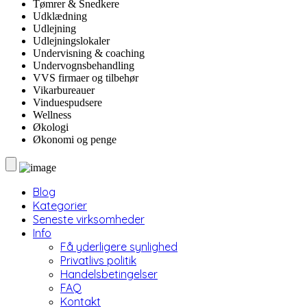
Tømrer & Snedkere
Udklædning
Udlejning
Udlejningslokaler
Undervisning & coaching
Undervognsbehandling
VVS firmaer og tilbehør
Vikarbureauer
Vinduespudsere
Wellness
Økologi
Økonomi og penge
Blog
Kategorier
Seneste virksomheder
Info
Få yderligere synlighed
Privatlivs politik
Handelsbetingelser
FAQ
Kontakt