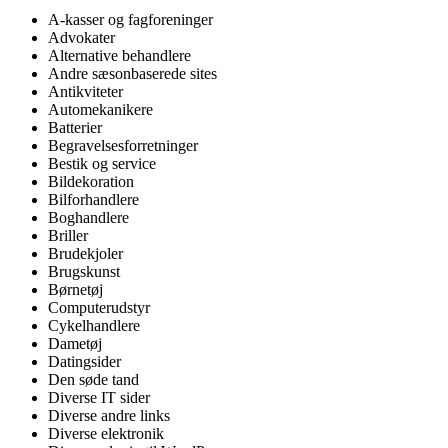
A-kasser og fagforeninger
Advokater
Alternative behandlere
Andre sæsonbaserede sites
Antikviteter
Automekanikere
Batterier
Begravelsesforretninger
Bestik og service
Bildekoration
Bilforhandlere
Boghandlere
Briller
Brudekjoler
Brugskunst
Børnetøj
Computerudstyr
Cykelhandlere
Dametøj
Datingsider
Den søde tand
Diverse IT sider
Diverse andre links
Diverse elektronik