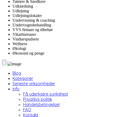
Tømrer & Snedkere
Udklædning
Udlejning
Udlejningslokaler
Undervisning & coaching
Undervognsbehandling
VVS firmaer og tilbehør
Vikarbureauer
Vinduespudsere
Wellness
Økologi
Økonomi og penge
Blog
Kategorier
Seneste virksomheder
Info
Få yderligere synlighed
Privatlivs politik
Handelsbetingelser
FAQ
Kontakt