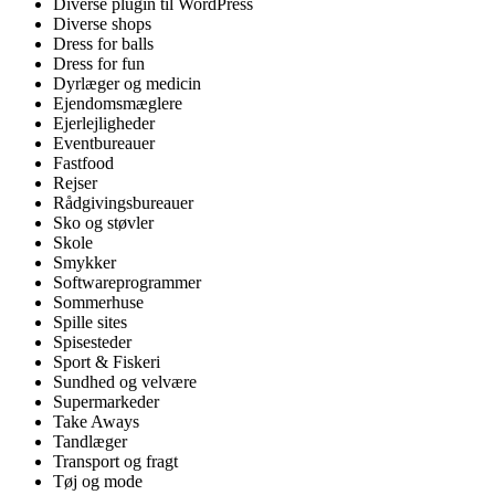
Diverse plugin til WordPress
Diverse shops
Dress for balls
Dress for fun
Dyrlæger og medicin
Ejendomsmæglere
Ejerlejligheder
Eventbureauer
Fastfood
Rejser
Rådgivingsbureauer
Sko og støvler
Skole
Smykker
Softwareprogrammer
Sommerhuse
Spille sites
Spisesteder
Sport & Fiskeri
Sundhed og velvære
Supermarkeder
Take Aways
Tandlæger
Transport og fragt
Tøj og mode