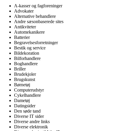
A-kasser og fagforeninger
Advokater
Alternative behandlere
Andre sæsonbaserede sites
Antikviteter
Automekanikere
Batterier
Begravelsesforretninger
Bestik og service
Bildekoration
Bilforhandlere
Boghandlere
Briller
Brudekjoler
Brugskunst
Børnetøj
Computerudstyr
Cykelhandlere
Dametøj
Datingsider
Den søde tand
Diverse IT sider
Diverse andre links
Diverse elektronik