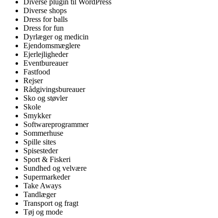
Diverse plugin til WordPress
Diverse shops
Dress for balls
Dress for fun
Dyrlæger og medicin
Ejendomsmæglere
Ejerlejligheder
Eventbureauer
Fastfood
Rejser
Rådgivingsbureauer
Sko og støvler
Skole
Smykker
Softwareprogrammer
Sommerhuse
Spille sites
Spisesteder
Sport & Fiskeri
Sundhed og velvære
Supermarkeder
Take Aways
Tandlæger
Transport og fragt
Tøj og mode