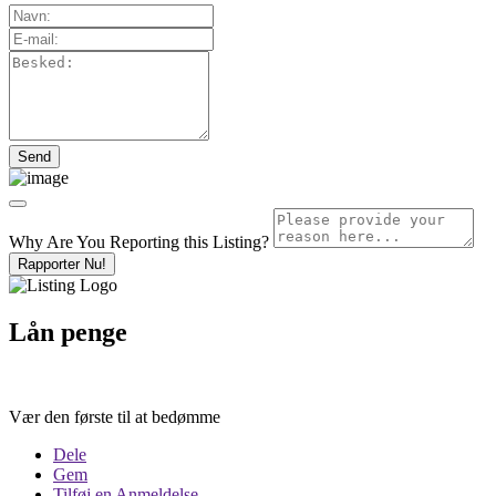
Why Are You Reporting this
Listing?
Rapporter Nu!
Lån penge
Vær den første til at bedømme
Dele
Gem
Tilføj en Anmeldelse