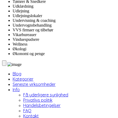
Tømrer & Snedkere
Udklædning
Udlejning
Udlejningslokaler
Undervisning & coaching
Undervognsbehandling
VVS firmaer og tilbehør
Vikarbureauer
Vinduespudsere
Wellness
Økologi
Økonomi og penge
Blog
Kategorier
Seneste virksomheder
Info
Få yderligere synlighed
Privatlivs politik
Handelsbetingelser
FAQ
Kontakt