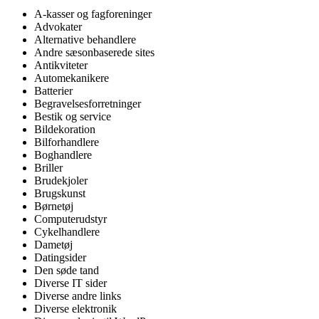
A-kasser og fagforeninger
Advokater
Alternative behandlere
Andre sæsonbaserede sites
Antikviteter
Automekanikere
Batterier
Begravelsesforretninger
Bestik og service
Bildekoration
Bilforhandlere
Boghandlere
Briller
Brudekjoler
Brugskunst
Børnetøj
Computerudstyr
Cykelhandlere
Dametøj
Datingsider
Den søde tand
Diverse IT sider
Diverse andre links
Diverse elektronik