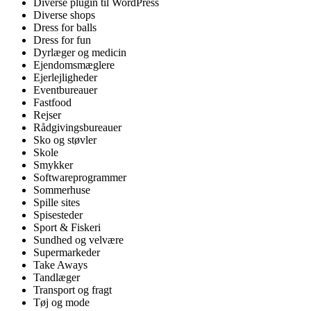
Diverse plugin til WordPress
Diverse shops
Dress for balls
Dress for fun
Dyrlæger og medicin
Ejendomsmæglere
Ejerlejligheder
Eventbureauer
Fastfood
Rejser
Rådgivingsbureauer
Sko og støvler
Skole
Smykker
Softwareprogrammer
Sommerhuse
Spille sites
Spisesteder
Sport & Fiskeri
Sundhed og velvære
Supermarkeder
Take Aways
Tandlæger
Transport og fragt
Tøj og mode