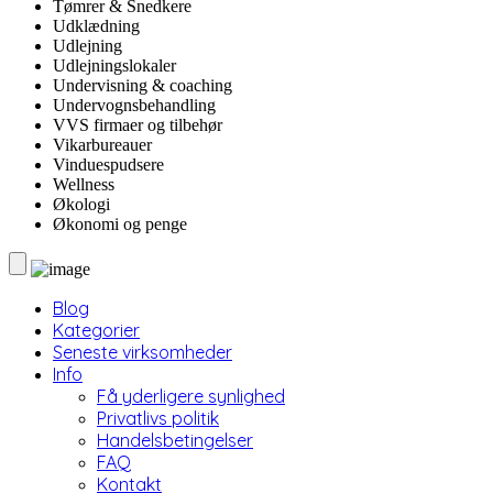
Tømrer & Snedkere
Udklædning
Udlejning
Udlejningslokaler
Undervisning & coaching
Undervognsbehandling
VVS firmaer og tilbehør
Vikarbureauer
Vinduespudsere
Wellness
Økologi
Økonomi og penge
Blog
Kategorier
Seneste virksomheder
Info
Få yderligere synlighed
Privatlivs politik
Handelsbetingelser
FAQ
Kontakt