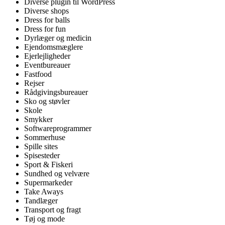
Diverse plugin til WordPress
Diverse shops
Dress for balls
Dress for fun
Dyrlæger og medicin
Ejendomsmæglere
Ejerlejligheder
Eventbureauer
Fastfood
Rejser
Rådgivingsbureauer
Sko og støvler
Skole
Smykker
Softwareprogrammer
Sommerhuse
Spille sites
Spisesteder
Sport & Fiskeri
Sundhed og velvære
Supermarkeder
Take Aways
Tandlæger
Transport og fragt
Tøj og mode