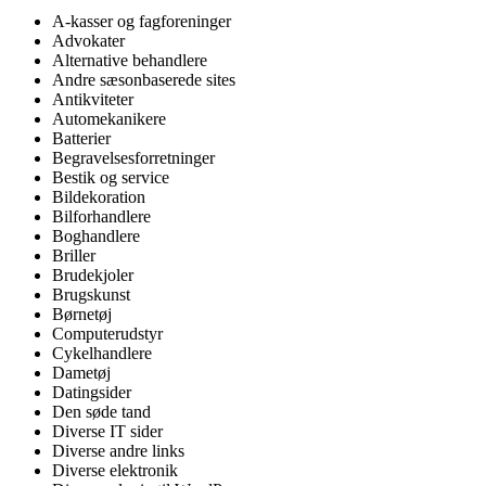
A-kasser og fagforeninger
Advokater
Alternative behandlere
Andre sæsonbaserede sites
Antikviteter
Automekanikere
Batterier
Begravelsesforretninger
Bestik og service
Bildekoration
Bilforhandlere
Boghandlere
Briller
Brudekjoler
Brugskunst
Børnetøj
Computerudstyr
Cykelhandlere
Dametøj
Datingsider
Den søde tand
Diverse IT sider
Diverse andre links
Diverse elektronik