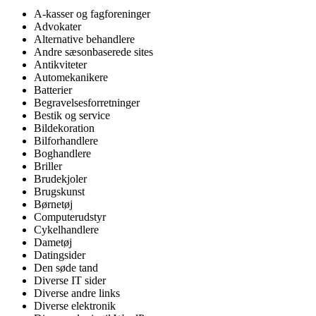
A-kasser og fagforeninger
Advokater
Alternative behandlere
Andre sæsonbaserede sites
Antikviteter
Automekanikere
Batterier
Begravelsesforretninger
Bestik og service
Bildekoration
Bilforhandlere
Boghandlere
Briller
Brudekjoler
Brugskunst
Børnetøj
Computerudstyr
Cykelhandlere
Dametøj
Datingsider
Den søde tand
Diverse IT sider
Diverse andre links
Diverse elektronik