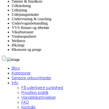
Tømrer & Snedkere
Udklædning
Udlejning
Udlejningslokaler
Undervisning & coaching
Undervognsbehandling
VVS firmaer og tilbehør
Vikarbureauer
Vinduespudsere
Wellness
Økologi
Økonomi og penge
Blog
Kategorier
Seneste virksomheder
Info
Få yderligere synlighed
Privatlivs politik
Handelsbetingelser
FAQ
Kontakt