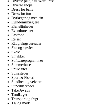
Diverse plugin til WordPress
Diverse shops
Dress for balls
Dress for fun
Dyrlæger og medicin
Ejendomsmæglere
Ejerlejligheder
Eventbureauer
Fastfood
Rejser
Rådgivingsbureauer
Sko og støvler
Skole
Smykker
Softwareprogrammer
Sommerhuse
Spille sites
Spisesteder
Sport & Fiskeri
Sundhed og velvære
Supermarkeder
Take Aways
Tandlæger
Transport og fragt
Tøj og mode