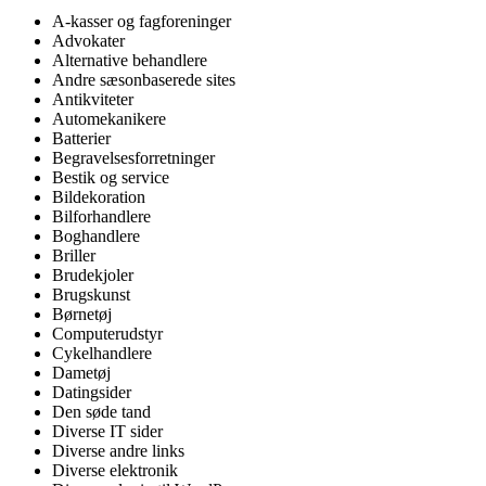
A-kasser og fagforeninger
Advokater
Alternative behandlere
Andre sæsonbaserede sites
Antikviteter
Automekanikere
Batterier
Begravelsesforretninger
Bestik og service
Bildekoration
Bilforhandlere
Boghandlere
Briller
Brudekjoler
Brugskunst
Børnetøj
Computerudstyr
Cykelhandlere
Dametøj
Datingsider
Den søde tand
Diverse IT sider
Diverse andre links
Diverse elektronik