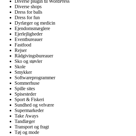
Diverse plugin til WordPress
Diverse shops
Dress for balls
Dress for fun
Dyrlæger og medicin
Ejendomsmæglere
Ejerlejligheder
Eventbureauer
Fastfood
Rejser
Rådgivingsbureauer
Sko og støvler
Skole
Smykker
Softwareprogrammer
Sommerhuse
Spille sites
Spisesteder
Sport & Fiskeri
Sundhed og velvære
Supermarkeder
Take Aways
Tandlæger
Transport og fragt
Tøj og mode