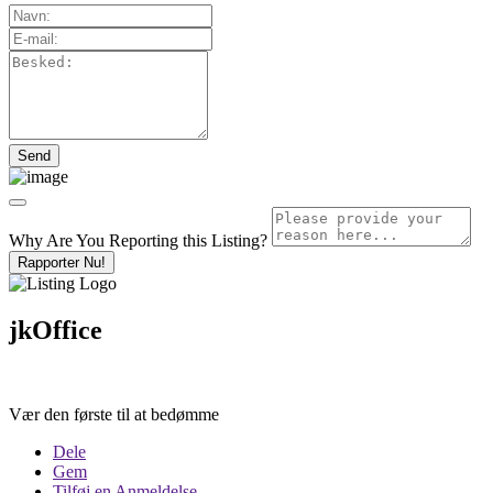
Why Are You Reporting this
Listing?
Rapporter Nu!
jkOffice
Vær den første til at bedømme
Dele
Gem
Tilføj en Anmeldelse