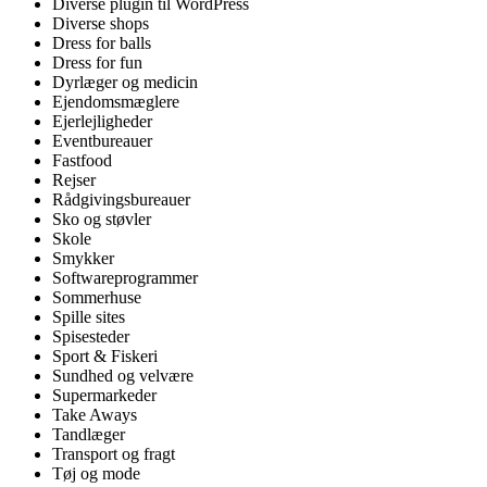
Diverse plugin til WordPress
Diverse shops
Dress for balls
Dress for fun
Dyrlæger og medicin
Ejendomsmæglere
Ejerlejligheder
Eventbureauer
Fastfood
Rejser
Rådgivingsbureauer
Sko og støvler
Skole
Smykker
Softwareprogrammer
Sommerhuse
Spille sites
Spisesteder
Sport & Fiskeri
Sundhed og velvære
Supermarkeder
Take Aways
Tandlæger
Transport og fragt
Tøj og mode