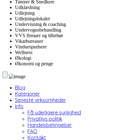
Tømrer & Snedkere
Udklædning
Udlejning
Udlejningslokaler
Undervisning & coaching
Undervognsbehandling
VVS firmaer og tilbehør
Vikarbureauer
Vinduespudsere
Wellness
Økologi
Økonomi og penge
Blog
Kategorier
Seneste virksomheder
Info
Få yderligere synlighed
Privatlivs politik
Handelsbetingelser
FAQ
Kontakt