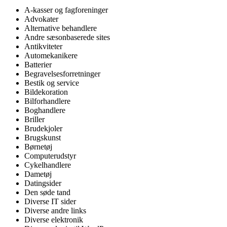
A-kasser og fagforeninger
Advokater
Alternative behandlere
Andre sæsonbaserede sites
Antikviteter
Automekanikere
Batterier
Begravelsesforretninger
Bestik og service
Bildekoration
Bilforhandlere
Boghandlere
Briller
Brudekjoler
Brugskunst
Børnetøj
Computerudstyr
Cykelhandlere
Dametøj
Datingsider
Den søde tand
Diverse IT sider
Diverse andre links
Diverse elektronik