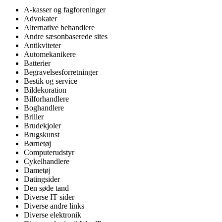
A-kasser og fagforeninger
Advokater
Alternative behandlere
Andre sæsonbaserede sites
Antikviteter
Automekanikere
Batterier
Begravelsesforretninger
Bestik og service
Bildekoration
Bilforhandlere
Boghandlere
Briller
Brudekjoler
Brugskunst
Børnetøj
Computerudstyr
Cykelhandlere
Dametøj
Datingsider
Den søde tand
Diverse IT sider
Diverse andre links
Diverse elektronik