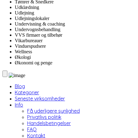
Tømrer & Snedkere
Udklædning
Udlejning
Udlejningslokaler
Undervisning & coaching
Undervognsbehandling
VVS firmaer og tilbehør
Vikarbureauer
Vinduespudsere
Wellness
Økologi
Økonomi og penge
Blog
Kategorier
Seneste virksomheder
Info
Få yderligere synlighed
Privatlivs politik
Handelsbetingelser
FAQ
Kontakt