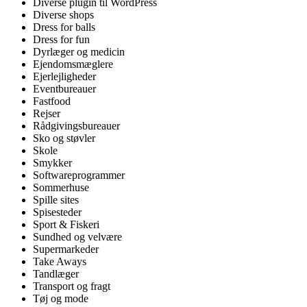
Diverse plugin til WordPress
Diverse shops
Dress for balls
Dress for fun
Dyrlæger og medicin
Ejendomsmæglere
Ejerlejligheder
Eventbureauer
Fastfood
Rejser
Rådgivingsbureauer
Sko og støvler
Skole
Smykker
Softwareprogrammer
Sommerhuse
Spille sites
Spisesteder
Sport & Fiskeri
Sundhed og velvære
Supermarkeder
Take Aways
Tandlæger
Transport og fragt
Tøj og mode