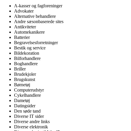
A-kasser og fagforeninger
Advokater
Alternative behandlere
Andre sæsonbaserede sites
Antikviteter
Automekanikere
Batterier
Begravelsesforretninger
Bestik og service
Bildekoration
Bilforhandlere
Boghandlere
Briller
Brudekjoler
Brugskunst
Børnetøj
Computerudstyr
Cykelhandlere
Dametøj
Datingsider
Den søde tand
Diverse IT sider
Diverse andre links
Diverse elektronik