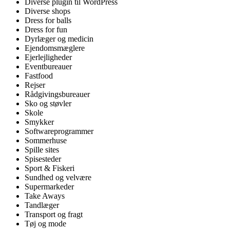
Diverse plugin til WordPress
Diverse shops
Dress for balls
Dress for fun
Dyrlæger og medicin
Ejendomsmæglere
Ejerlejligheder
Eventbureauer
Fastfood
Rejser
Rådgivingsbureauer
Sko og støvler
Skole
Smykker
Softwareprogrammer
Sommerhuse
Spille sites
Spisesteder
Sport & Fiskeri
Sundhed og velvære
Supermarkeder
Take Aways
Tandlæger
Transport og fragt
Tøj og mode