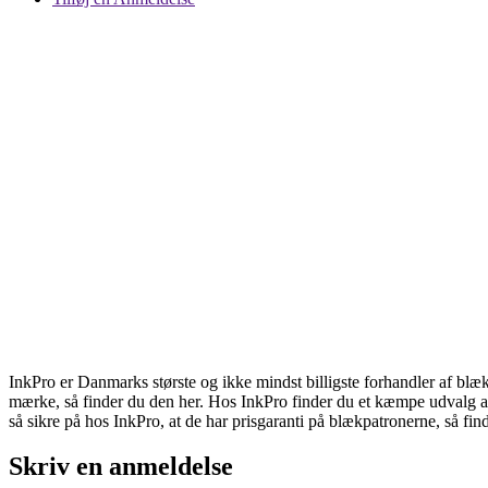
InkPro er Danmarks største og ikke mindst billigste forhandler af blækp
mærke, så finder du den her. Hos InkPro finder du et kæmpe udvalg af 
så sikre på hos InkPro, at de har prisgaranti på blækpatronerne, så fin
Skriv en anmeldelse