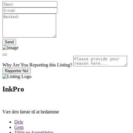
Why Are You Reporting this
Listing?
Rapporter Nu!
InkPro
Vær den første til at bedømme
Dele
Gem
Tilføj en Anmeldelse