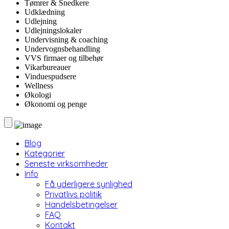
Tømrer & Snedkere
Udklædning
Udlejning
Udlejningslokaler
Undervisning & coaching
Undervognsbehandling
VVS firmaer og tilbehør
Vikarbureauer
Vinduespudsere
Wellness
Økologi
Økonomi og penge
Blog
Kategorier
Seneste virksomheder
Info
Få yderligere synlighed
Privatlivs politik
Handelsbetingelser
FAQ
Kontakt