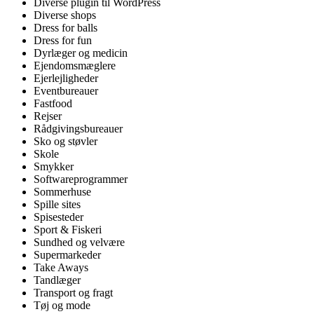
Diverse plugin til WordPress
Diverse shops
Dress for balls
Dress for fun
Dyrlæger og medicin
Ejendomsmæglere
Ejerlejligheder
Eventbureauer
Fastfood
Rejser
Rådgivingsbureauer
Sko og støvler
Skole
Smykker
Softwareprogrammer
Sommerhuse
Spille sites
Spisesteder
Sport & Fiskeri
Sundhed og velvære
Supermarkeder
Take Aways
Tandlæger
Transport og fragt
Tøj og mode