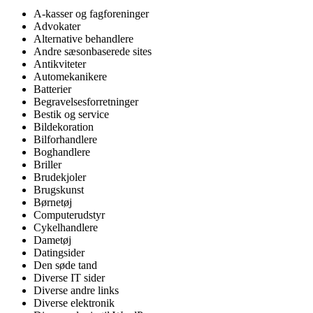
A-kasser og fagforeninger
Advokater
Alternative behandlere
Andre sæsonbaserede sites
Antikviteter
Automekanikere
Batterier
Begravelsesforretninger
Bestik og service
Bildekoration
Bilforhandlere
Boghandlere
Briller
Brudekjoler
Brugskunst
Børnetøj
Computerudstyr
Cykelhandlere
Dametøj
Datingsider
Den søde tand
Diverse IT sider
Diverse andre links
Diverse elektronik