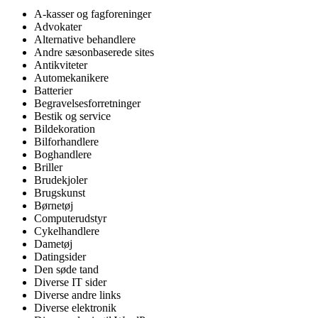
A-kasser og fagforeninger
Advokater
Alternative behandlere
Andre sæsonbaserede sites
Antikviteter
Automekanikere
Batterier
Begravelsesforretninger
Bestik og service
Bildekoration
Bilforhandlere
Boghandlere
Briller
Brudekjoler
Brugskunst
Børnetøj
Computerudstyr
Cykelhandlere
Dametøj
Datingsider
Den søde tand
Diverse IT sider
Diverse andre links
Diverse elektronik