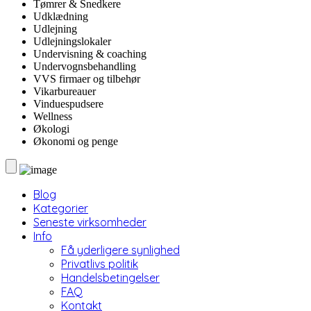
Tømrer & Snedkere
Udklædning
Udlejning
Udlejningslokaler
Undervisning & coaching
Undervognsbehandling
VVS firmaer og tilbehør
Vikarbureauer
Vinduespudsere
Wellness
Økologi
Økonomi og penge
Blog
Kategorier
Seneste virksomheder
Info
Få yderligere synlighed
Privatlivs politik
Handelsbetingelser
FAQ
Kontakt