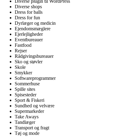
Diverse plugin til WordPress
Diverse shops
Dress for balls
Dress for fun
Dyrlæger og medicin
Ejendomsmæglere
Ejerlejligheder
Eventbureauer
Fastfood
Rejser
Rådgivingsbureauer
Sko og støvler
Skole
Smykker
Softwareprogrammer
Sommerhuse
Spille sites
Spisesteder
Sport & Fiskeri
Sundhed og velvære
Supermarkeder
Take Aways
Tandlæger
Transport og fragt
Tøj og mode