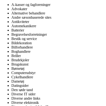
A-kasser og fagforeninger
Advokater
Alternative behandlere
Andre sæsonbaserede sites
Antikviteter
Automekanikere
Batterier
Begravelsesforretninger
Bestik og service
Bildekoration
Bilforhandlere
Boghandlere
Briller
Brudekjoler
Brugskunst
Børnetøj
Computerudstyr
Cykelhandlere
Dametøj
Datingsider
Den søde tand
Diverse IT sider
Diverse andre links
Diverse elektronik