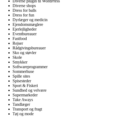
Diverse plugin til WordPress
Diverse shops
Dress for balls
Dress for fun
Dyrlæger og medicin
Ejendomsmæglere
Ejerlejligheder
Eventbureauer
Fastfood
Rejser
Rådgivingsbureauer
Sko og støvler
Skole
Smykker
Softwareprogrammer
Sommerhuse
Spille sites
Spisesteder
Sport & Fiskeri
Sundhed og velvære
Supermarkeder
Take Aways
Tandlæger
Transport og fragt
Tøj og mode