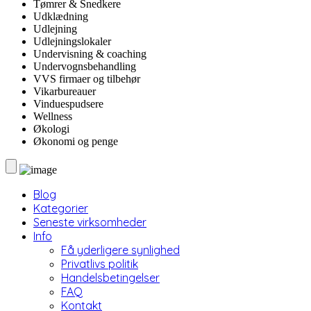
Tømrer & Snedkere
Udklædning
Udlejning
Udlejningslokaler
Undervisning & coaching
Undervognsbehandling
VVS firmaer og tilbehør
Vikarbureauer
Vinduespudsere
Wellness
Økologi
Økonomi og penge
Blog
Kategorier
Seneste virksomheder
Info
Få yderligere synlighed
Privatlivs politik
Handelsbetingelser
FAQ
Kontakt