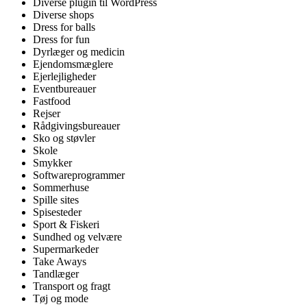
Diverse plugin til WordPress
Diverse shops
Dress for balls
Dress for fun
Dyrlæger og medicin
Ejendomsmæglere
Ejerlejligheder
Eventbureauer
Fastfood
Rejser
Rådgivingsbureauer
Sko og støvler
Skole
Smykker
Softwareprogrammer
Sommerhuse
Spille sites
Spisesteder
Sport & Fiskeri
Sundhed og velvære
Supermarkeder
Take Aways
Tandlæger
Transport og fragt
Tøj og mode