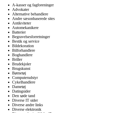
A-kasser og fagforeninger
Advokater
Alternative behandlere
Andre sæsonbaserede sites
Antikviteter
Automekanikere
Batterier
Begravelsesforretninger
Bestik og service
Bildekoration
Bilforhandlere
Boghandlere
Briller
Brudekjoler
Brugskunst
Børnetøj
Computerudstyr
Cykelhandlere
Dametøj
Datingsider
Den søde tand
Diverse IT sider
Diverse andre links
Diverse elektronik