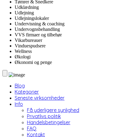
Tømrer & Snedkere
Udklædning
Udlejning
Udlejningslokaler
Undervisning & coaching
Undervognsbehandling
VVS firmaer og tilbehør
Vikarbureauer
Vinduespudsere
Wellness
Økologi
Økonomi og penge
Blog
Kategorier
Seneste virksomheder
Info
Få yderligere synlighed
Privatlivs politik
Handelsbetingelser
FAQ
Kontakt