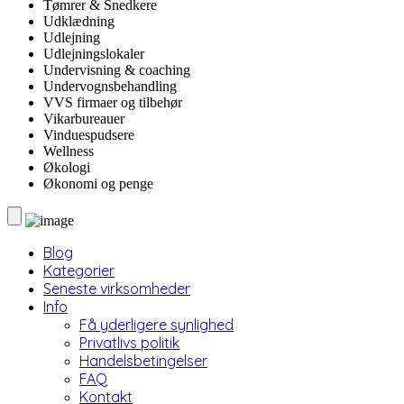
Tømrer & Snedkere
Udklædning
Udlejning
Udlejningslokaler
Undervisning & coaching
Undervognsbehandling
VVS firmaer og tilbehør
Vikarbureauer
Vinduespudsere
Wellness
Økologi
Økonomi og penge
Blog
Kategorier
Seneste virksomheder
Info
Få yderligere synlighed
Privatlivs politik
Handelsbetingelser
FAQ
Kontakt