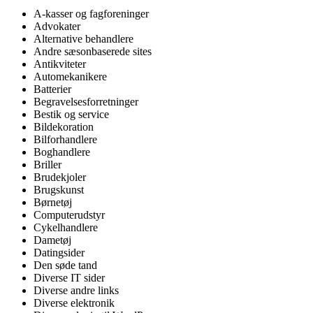
A-kasser og fagforeninger
Advokater
Alternative behandlere
Andre sæsonbaserede sites
Antikviteter
Automekanikere
Batterier
Begravelsesforretninger
Bestik og service
Bildekoration
Bilforhandlere
Boghandlere
Briller
Brudekjoler
Brugskunst
Børnetøj
Computerudstyr
Cykelhandlere
Dametøj
Datingsider
Den søde tand
Diverse IT sider
Diverse andre links
Diverse elektronik