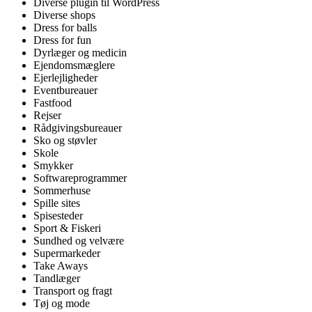
Diverse plugin til WordPress
Diverse shops
Dress for balls
Dress for fun
Dyrlæger og medicin
Ejendomsmæglere
Ejerlejligheder
Eventbureauer
Fastfood
Rejser
Rådgivingsbureauer
Sko og støvler
Skole
Smykker
Softwareprogrammer
Sommerhuse
Spille sites
Spisesteder
Sport & Fiskeri
Sundhed og velvære
Supermarkeder
Take Aways
Tandlæger
Transport og fragt
Tøj og mode