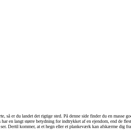
e, så er du landet det rigtige sted. På denne side finder du en masse g
is har en langt større betydning for indtrykket af en ejendom, end de fles
n ser. Dertil kommer, at et hegn eller et plankeværk kan afskærme dig fr