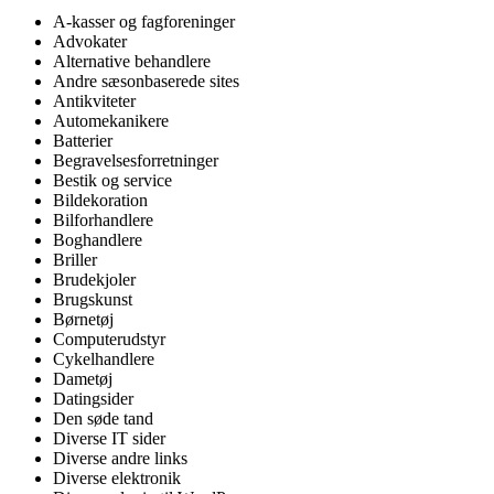
A-kasser og fagforeninger
Advokater
Alternative behandlere
Andre sæsonbaserede sites
Antikviteter
Automekanikere
Batterier
Begravelsesforretninger
Bestik og service
Bildekoration
Bilforhandlere
Boghandlere
Briller
Brudekjoler
Brugskunst
Børnetøj
Computerudstyr
Cykelhandlere
Dametøj
Datingsider
Den søde tand
Diverse IT sider
Diverse andre links
Diverse elektronik