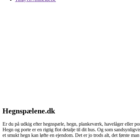
Hegnspælene.dk
Er du på udkig efter hegnspæle, hegn, plankeværk, havelåger eller port
Hegn og porte er en rigtig flot detalje til dit hus. Og som sandsynligv
et smukt hegn kan løfte en ejendom. Det er jo trods alt, det første ma