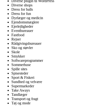
Diverse plugin til WordPress
Diverse shops
Dress for balls
Dress for fun
Dyrlæger og medicin
Ejendomsmæglere
Ejerlejligheder
Eventbureauer
Fastfood
Rejser
Rådgivingsbureauer
Sko og støvler
Skole
Smykker
Softwareprogrammer
Sommerhuse
Spille sites
Spisesteder
Sport & Fiskeri
Sundhed og velvære
Supermarkeder
Take Aways
Tandlæger
Transport og fragt
Tøj og mode