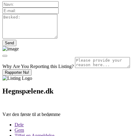
Why Are You Reporting this
Listing?
Rapporter Nu!
Hegnspælene.dk
Vær den første til at bedømme
Dele
Gem
Tilføj en Anmeldelse