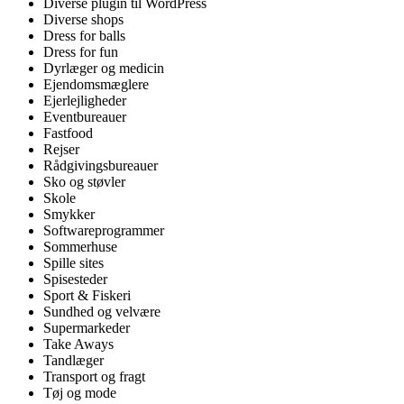
Diverse plugin til WordPress
Diverse shops
Dress for balls
Dress for fun
Dyrlæger og medicin
Ejendomsmæglere
Ejerlejligheder
Eventbureauer
Fastfood
Rejser
Rådgivingsbureauer
Sko og støvler
Skole
Smykker
Softwareprogrammer
Sommerhuse
Spille sites
Spisesteder
Sport & Fiskeri
Sundhed og velvære
Supermarkeder
Take Aways
Tandlæger
Transport og fragt
Tøj og mode