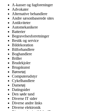
A-kasser og fagforeninger
Advokater
Alternative behandlere
Andre sæsonbaserede sites
Antikviteter
Automekanikere
Batterier
Begravelsesforretninger
Bestik og service
Bildekoration
Bilforhandlere
Boghandlere
Briller
Brudekjoler
Brugskunst
Børnetøj
Computerudstyr
Cykelhandlere
Dametøj
Datingsider
Den søde tand
Diverse IT sider
Diverse andre links
Diverse elektronik