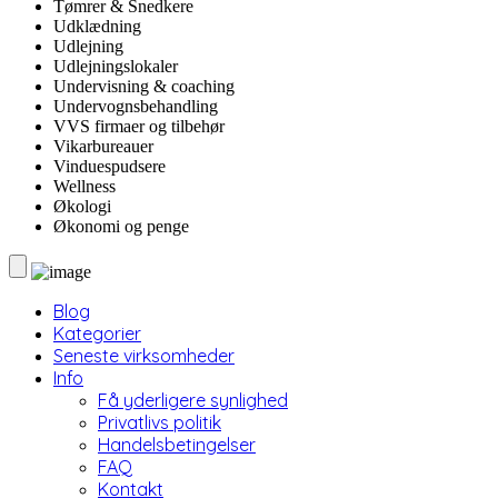
Tømrer & Snedkere
Udklædning
Udlejning
Udlejningslokaler
Undervisning & coaching
Undervognsbehandling
VVS firmaer og tilbehør
Vikarbureauer
Vinduespudsere
Wellness
Økologi
Økonomi og penge
Blog
Kategorier
Seneste virksomheder
Info
Få yderligere synlighed
Privatlivs politik
Handelsbetingelser
FAQ
Kontakt