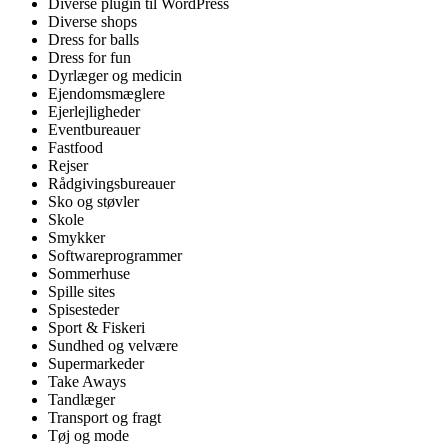
Diverse plugin til WordPress
Diverse shops
Dress for balls
Dress for fun
Dyrlæger og medicin
Ejendomsmæglere
Ejerlejligheder
Eventbureauer
Fastfood
Rejser
Rådgivingsbureauer
Sko og støvler
Skole
Smykker
Softwareprogrammer
Sommerhuse
Spille sites
Spisesteder
Sport & Fiskeri
Sundhed og velvære
Supermarkeder
Take Aways
Tandlæger
Transport og fragt
Tøj og mode