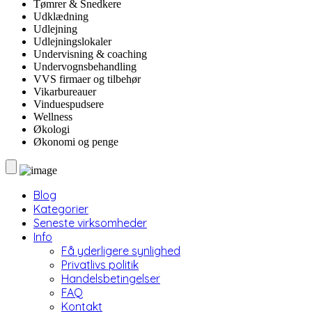
Tømrer & Snedkere
Udklædning
Udlejning
Udlejningslokaler
Undervisning & coaching
Undervognsbehandling
VVS firmaer og tilbehør
Vikarbureauer
Vinduespudsere
Wellness
Økologi
Økonomi og penge
Blog
Kategorier
Seneste virksomheder
Info
Få yderligere synlighed
Privatlivs politik
Handelsbetingelser
FAQ
Kontakt