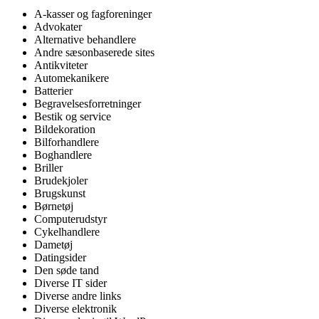
A-kasser og fagforeninger
Advokater
Alternative behandlere
Andre sæsonbaserede sites
Antikviteter
Automekanikere
Batterier
Begravelsesforretninger
Bestik og service
Bildekoration
Bilforhandlere
Boghandlere
Briller
Brudekjoler
Brugskunst
Børnetøj
Computerudstyr
Cykelhandlere
Dametøj
Datingsider
Den søde tand
Diverse IT sider
Diverse andre links
Diverse elektronik