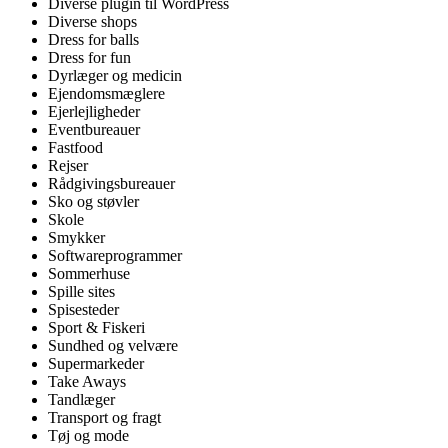
Diverse plugin til WordPress
Diverse shops
Dress for balls
Dress for fun
Dyrlæger og medicin
Ejendomsmæglere
Ejerlejligheder
Eventbureauer
Fastfood
Rejser
Rådgivingsbureauer
Sko og støvler
Skole
Smykker
Softwareprogrammer
Sommerhuse
Spille sites
Spisesteder
Sport & Fiskeri
Sundhed og velvære
Supermarkeder
Take Aways
Tandlæger
Transport og fragt
Tøj og mode