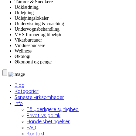
Tømrer & Snedkere
Udklædning
Udlejning
Udlejningslokaler
Undervisning & coaching
Undervognsbehandling
VVS firmaer og tilbehør
Vikarbureauer
Vinduespudsere
Wellness
Økologi
Økonomi og penge
Blog
Kategorier
Seneste virksomheder
Info
Få yderligere synlighed
Privatlivs politik
Handelsbetingelser
FAQ
Kontakt