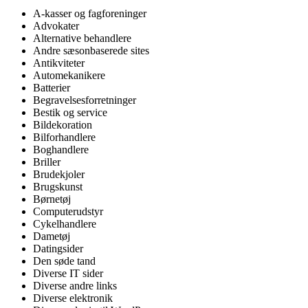
A-kasser og fagforeninger
Advokater
Alternative behandlere
Andre sæsonbaserede sites
Antikviteter
Automekanikere
Batterier
Begravelsesforretninger
Bestik og service
Bildekoration
Bilforhandlere
Boghandlere
Briller
Brudekjoler
Brugskunst
Børnetøj
Computerudstyr
Cykelhandlere
Dametøj
Datingsider
Den søde tand
Diverse IT sider
Diverse andre links
Diverse elektronik