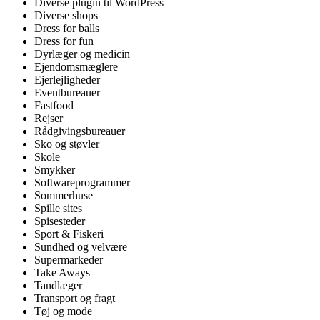
Diverse plugin til WordPress
Diverse shops
Dress for balls
Dress for fun
Dyrlæger og medicin
Ejendomsmæglere
Ejerlejligheder
Eventbureauer
Fastfood
Rejser
Rådgivingsbureauer
Sko og støvler
Skole
Smykker
Softwareprogrammer
Sommerhuse
Spille sites
Spisesteder
Sport & Fiskeri
Sundhed og velvære
Supermarkeder
Take Aways
Tandlæger
Transport og fragt
Tøj og mode