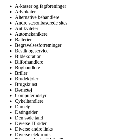
A-kasser og fagforeninger
Advokater
Alternative behandlere
Andre sæsonbaserede sites
Antikviteter
Automekanikere
Batterier
Begravelsesforretninger
Bestik og service
Bildekoration
Bilforhandlere
Boghandlere
Briller
Brudekjoler
Brugskunst
Børnetøj
Computerudstyr
Cykelhandlere
Dametøj
Datingsider
Den søde tand
Diverse IT sider
Diverse andre links
Diverse elektronik