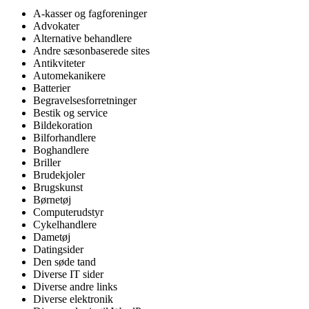
A-kasser og fagforeninger
Advokater
Alternative behandlere
Andre sæsonbaserede sites
Antikviteter
Automekanikere
Batterier
Begravelsesforretninger
Bestik og service
Bildekoration
Bilforhandlere
Boghandlere
Briller
Brudekjoler
Brugskunst
Børnetøj
Computerudstyr
Cykelhandlere
Dametøj
Datingsider
Den søde tand
Diverse IT sider
Diverse andre links
Diverse elektronik