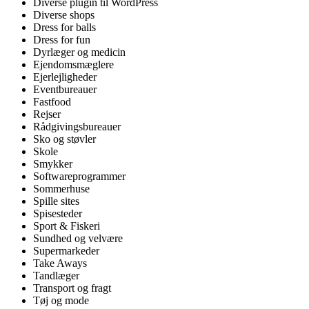
Diverse plugin til WordPress
Diverse shops
Dress for balls
Dress for fun
Dyrlæger og medicin
Ejendomsmæglere
Ejerlejligheder
Eventbureauer
Fastfood
Rejser
Rådgivingsbureauer
Sko og støvler
Skole
Smykker
Softwareprogrammer
Sommerhuse
Spille sites
Spisesteder
Sport & Fiskeri
Sundhed og velvære
Supermarkeder
Take Aways
Tandlæger
Transport og fragt
Tøj og mode