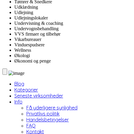
Tømrer & Snedkere
Udklædning
Udlejning
Udlejningslokaler
Undervisning & coaching
Undervognsbehandling
VVS firmaer og tilbehør
Vikarbureauer
Vinduespudsere
Wellness
Økologi
Økonomi og penge
Blog
Kategorier
Seneste virksomheder
Info
Få yderligere synlighed
Privatlivs politik
Handelsbetingelser
FAQ
Kontakt