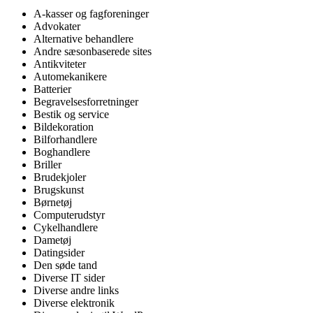
A-kasser og fagforeninger
Advokater
Alternative behandlere
Andre sæsonbaserede sites
Antikviteter
Automekanikere
Batterier
Begravelsesforretninger
Bestik og service
Bildekoration
Bilforhandlere
Boghandlere
Briller
Brudekjoler
Brugskunst
Børnetøj
Computerudstyr
Cykelhandlere
Dametøj
Datingsider
Den søde tand
Diverse IT sider
Diverse andre links
Diverse elektronik