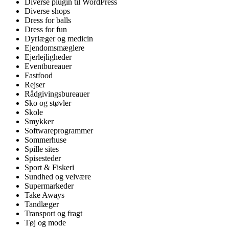
Diverse plugin til WordPress
Diverse shops
Dress for balls
Dress for fun
Dyrlæger og medicin
Ejendomsmæglere
Ejerlejligheder
Eventbureauer
Fastfood
Rejser
Rådgivingsbureauer
Sko og støvler
Skole
Smykker
Softwareprogrammer
Sommerhuse
Spille sites
Spisesteder
Sport & Fiskeri
Sundhed og velvære
Supermarkeder
Take Aways
Tandlæger
Transport og fragt
Tøj og mode