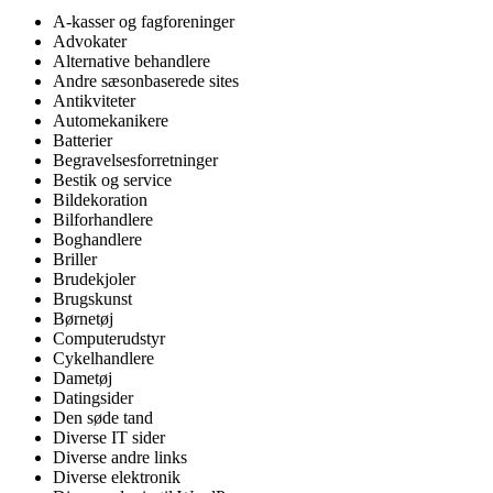
A-kasser og fagforeninger
Advokater
Alternative behandlere
Andre sæsonbaserede sites
Antikviteter
Automekanikere
Batterier
Begravelsesforretninger
Bestik og service
Bildekoration
Bilforhandlere
Boghandlere
Briller
Brudekjoler
Brugskunst
Børnetøj
Computerudstyr
Cykelhandlere
Dametøj
Datingsider
Den søde tand
Diverse IT sider
Diverse andre links
Diverse elektronik