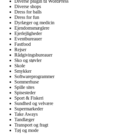
Diverse plugin til WordPress
Diverse shops
Dress for balls
Dress for fun
Dyrlæger og medicin
Ejendomsmæglere
Ejerlejligheder
Eventbureauer
Fastfood
Rejser
Rådgivingsbureauer
Sko og støvler
Skole
Smykker
Softwareprogrammer
Sommerhuse
Spille sites
Spisesteder
Sport & Fiskeri
Sundhed og velvære
Supermarkeder
Take Aways
Tandlæger
Transport og fragt
Tøj og mode