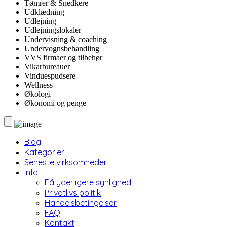
Tømrer & Snedkere
Udklædning
Udlejning
Udlejningslokaler
Undervisning & coaching
Undervognsbehandling
VVS firmaer og tilbehør
Vikarbureauer
Vinduespudsere
Wellness
Økologi
Økonomi og penge
Blog
Kategorier
Seneste virksomheder
Info
Få yderligere synlighed
Privatlivs politik
Handelsbetingelser
FAQ
Kontakt