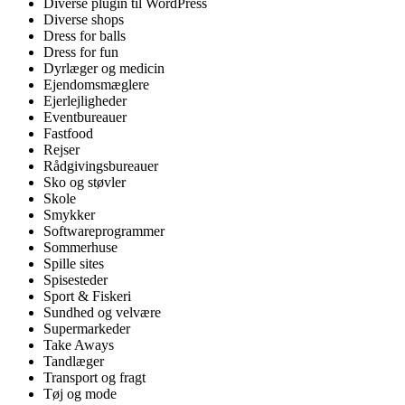
Diverse plugin til WordPress
Diverse shops
Dress for balls
Dress for fun
Dyrlæger og medicin
Ejendomsmæglere
Ejerlejligheder
Eventbureauer
Fastfood
Rejser
Rådgivingsbureauer
Sko og støvler
Skole
Smykker
Softwareprogrammer
Sommerhuse
Spille sites
Spisesteder
Sport & Fiskeri
Sundhed og velvære
Supermarkeder
Take Aways
Tandlæger
Transport og fragt
Tøj og mode