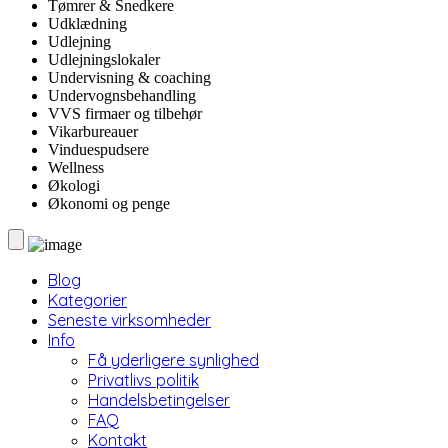
Tømrer & Snedkere
Udklædning
Udlejning
Udlejningslokaler
Undervisning & coaching
Undervognsbehandling
VVS firmaer og tilbehør
Vikarbureauer
Vinduespudsere
Wellness
Økologi
Økonomi og penge
Blog
Kategorier
Seneste virksomheder
Info
Få yderligere synlighed
Privatlivs politik
Handelsbetingelser
FAQ
Kontakt