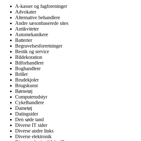
A-kasser og fagforeninger
Advokater
Alternative behandlere
Andre sæsonbaserede sites
Antikviteter
Automekanikere
Batterier
Begravelsesforretninger
Bestik og service
Bildekoration
Bilforhandlere
Boghandlere
Briller
Brudekjoler
Brugskunst
Børnetøj
Computerudstyr
Cykelhandlere
Dametøj
Datingsider
Den søde tand
Diverse IT sider
Diverse andre links
Diverse elektronik