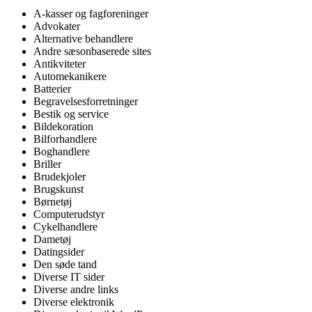
A-kasser og fagforeninger
Advokater
Alternative behandlere
Andre sæsonbaserede sites
Antikviteter
Automekanikere
Batterier
Begravelsesforretninger
Bestik og service
Bildekoration
Bilforhandlere
Boghandlere
Briller
Brudekjoler
Brugskunst
Børnetøj
Computerudstyr
Cykelhandlere
Dametøj
Datingsider
Den søde tand
Diverse IT sider
Diverse andre links
Diverse elektronik