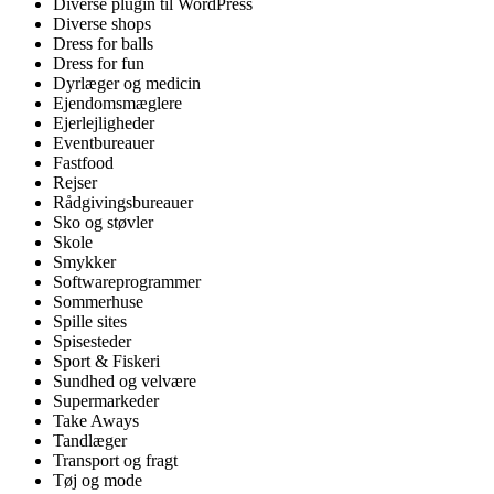
Diverse plugin til WordPress
Diverse shops
Dress for balls
Dress for fun
Dyrlæger og medicin
Ejendomsmæglere
Ejerlejligheder
Eventbureauer
Fastfood
Rejser
Rådgivingsbureauer
Sko og støvler
Skole
Smykker
Softwareprogrammer
Sommerhuse
Spille sites
Spisesteder
Sport & Fiskeri
Sundhed og velvære
Supermarkeder
Take Aways
Tandlæger
Transport og fragt
Tøj og mode