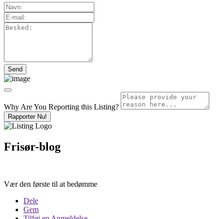
Why Are You Reporting this
Listing?
Rapporter Nu!
Frisør-blog
Vær den første til at bedømme
Dele
Gem
Tilføj en Anmeldelse