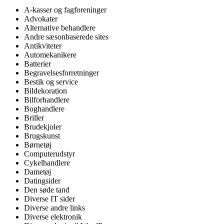
A-kasser og fagforeninger
Advokater
Alternative behandlere
Andre sæsonbaserede sites
Antikviteter
Automekanikere
Batterier
Begravelsesforretninger
Bestik og service
Bildekoration
Bilforhandlere
Boghandlere
Briller
Brudekjoler
Brugskunst
Børnetøj
Computerudstyr
Cykelhandlere
Dametøj
Datingsider
Den søde tand
Diverse IT sider
Diverse andre links
Diverse elektronik