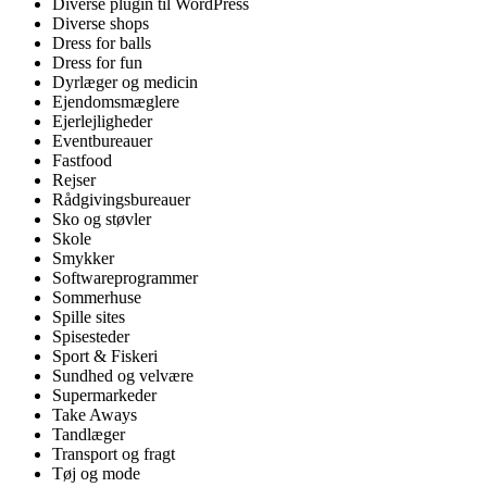
Diverse plugin til WordPress
Diverse shops
Dress for balls
Dress for fun
Dyrlæger og medicin
Ejendomsmæglere
Ejerlejligheder
Eventbureauer
Fastfood
Rejser
Rådgivingsbureauer
Sko og støvler
Skole
Smykker
Softwareprogrammer
Sommerhuse
Spille sites
Spisesteder
Sport & Fiskeri
Sundhed og velvære
Supermarkeder
Take Aways
Tandlæger
Transport og fragt
Tøj og mode