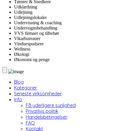
Tømrer & Snedkere
Udklædning
Udlejning
Udlejningslokaler
Undervisning & coaching
Undervognsbehandling
VVS firmaer og tilbehør
Vikarbureauer
Vinduespudsere
Wellness
Økologi
Økonomi og penge
Blog
Kategorier
Seneste virksomheder
Info
Få yderligere synlighed
Privatlivs politik
Handelsbetingelser
FAQ
Kontakt