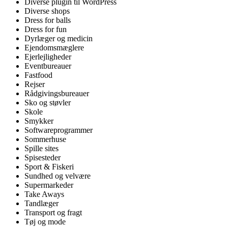
Diverse plugin til WordPress
Diverse shops
Dress for balls
Dress for fun
Dyrlæger og medicin
Ejendomsmæglere
Ejerlejligheder
Eventbureauer
Fastfood
Rejser
Rådgivingsbureauer
Sko og støvler
Skole
Smykker
Softwareprogrammer
Sommerhuse
Spille sites
Spisesteder
Sport & Fiskeri
Sundhed og velvære
Supermarkeder
Take Aways
Tandlæger
Transport og fragt
Tøj og mode