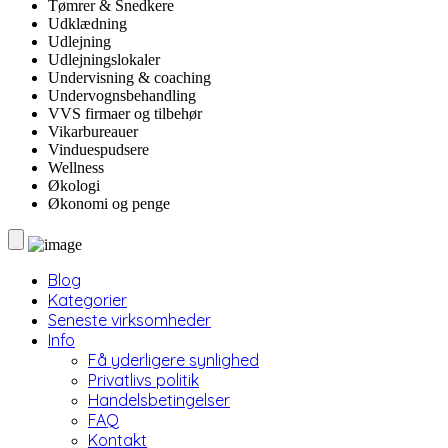
Tømrer & Snedkere
Udklædning
Udlejning
Udlejningslokaler
Undervisning & coaching
Undervognsbehandling
VVS firmaer og tilbehør
Vikarbureauer
Vinduespudsere
Wellness
Økologi
Økonomi og penge
Blog
Kategorier
Seneste virksomheder
Info
Få yderligere synlighed
Privatlivs politik
Handelsbetingelser
FAQ
Kontakt