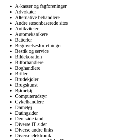
A-kasser og fagforeninger
Advokater
Alternative behandlere
Andre sæsonbaserede sites
Antikviteter
Automekanikere
Batterier
Begravelsesforretninger
Bestik og service
Bildekoration
Bilforhandlere
Boghandlere
Briller
Brudekjoler
Brugskunst
Børnetøj
Computerudstyr
Cykelhandlere
Dametøj
Datingsider
Den søde tand
Diverse IT sider
Diverse andre links
Diverse elektronik