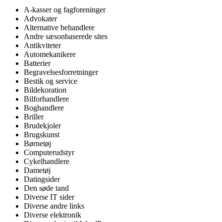
A-kasser og fagforeninger
Advokater
Alternative behandlere
Andre sæsonbaserede sites
Antikviteter
Automekanikere
Batterier
Begravelsesforretninger
Bestik og service
Bildekoration
Bilforhandlere
Boghandlere
Briller
Brudekjoler
Brugskunst
Børnetøj
Computerudstyr
Cykelhandlere
Dametøj
Datingsider
Den søde tand
Diverse IT sider
Diverse andre links
Diverse elektronik