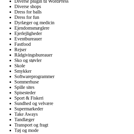
Diverse plugin til WordPress
Diverse shops
Dress for balls
Dress for fun
Dyrlæger og medicin
Ejendomsmæglere
Ejerlejligheder
Eventbureauer
Fastfood
Rejser
Rådgivingsbureauer
Sko og støvler
Skole
Smykker
Softwareprogrammer
Sommerhuse
Spille sites
Spisesteder
Sport & Fiskeri
Sundhed og velvære
Supermarkeder
Take Aways
Tandlæger
Transport og fragt
Tøj og mode