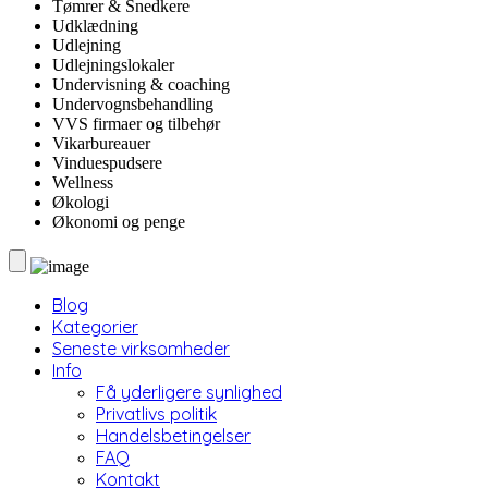
Tømrer & Snedkere
Udklædning
Udlejning
Udlejningslokaler
Undervisning & coaching
Undervognsbehandling
VVS firmaer og tilbehør
Vikarbureauer
Vinduespudsere
Wellness
Økologi
Økonomi og penge
Blog
Kategorier
Seneste virksomheder
Info
Få yderligere synlighed
Privatlivs politik
Handelsbetingelser
FAQ
Kontakt