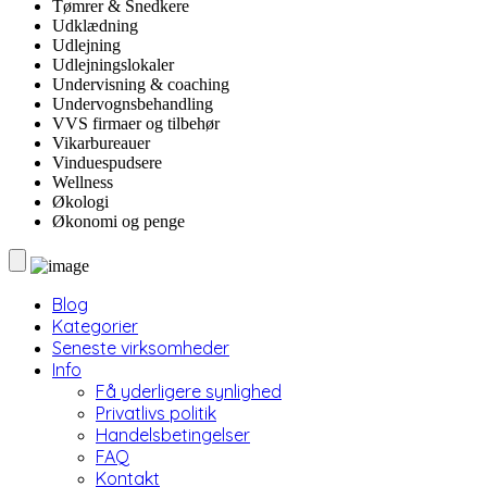
Tømrer & Snedkere
Udklædning
Udlejning
Udlejningslokaler
Undervisning & coaching
Undervognsbehandling
VVS firmaer og tilbehør
Vikarbureauer
Vinduespudsere
Wellness
Økologi
Økonomi og penge
Blog
Kategorier
Seneste virksomheder
Info
Få yderligere synlighed
Privatlivs politik
Handelsbetingelser
FAQ
Kontakt