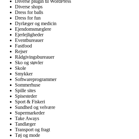
Diverse plugin til WordPress
Diverse shops
Dress for balls
Dress for fun
Dyrlæger og medicin
Ejendomsmæglere
Ejerlejligheder
Eventbureauer
Fastfood
Rejser
Rådgivingsbureauer
Sko og støvler
Skole
Smykker
Softwareprogrammer
Sommerhuse
Spille sites
Spisesteder
Sport & Fiskeri
Sundhed og velvære
Supermarkeder
Take Aways
Tandlæger
Transport og fragt
Tøj og mode