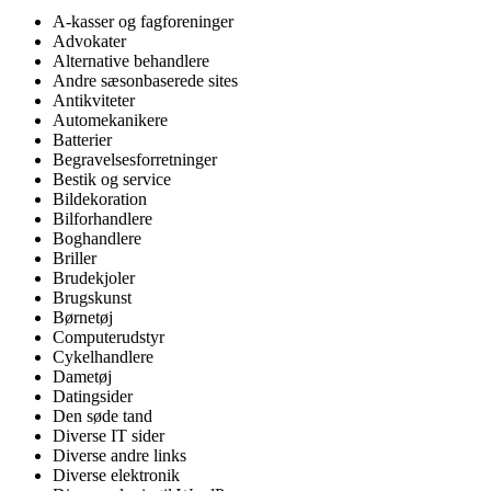
A-kasser og fagforeninger
Advokater
Alternative behandlere
Andre sæsonbaserede sites
Antikviteter
Automekanikere
Batterier
Begravelsesforretninger
Bestik og service
Bildekoration
Bilforhandlere
Boghandlere
Briller
Brudekjoler
Brugskunst
Børnetøj
Computerudstyr
Cykelhandlere
Dametøj
Datingsider
Den søde tand
Diverse IT sider
Diverse andre links
Diverse elektronik