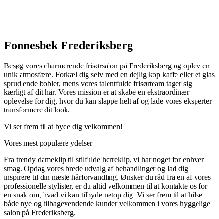
Fonnesbek Frederiksberg
Besøg vores charmerende frisørsalon på Frederiksberg og oplev en
unik atmosfære. Forkæl dig selv med en dejlig kop kaffe eller et glas
sprudlende bobler, mens vores talentfulde frisørteam tager sig
kærligt af dit hår. Vores mission er at skabe en ekstraordinær
oplevelse for dig, hvor du kan slappe helt af og lade vores eksperter
transformere dit look.
Vi ser frem til at byde dig velkommen!
Vores mest populære ydelser
Fra trendy dameklip til stilfulde herreklip, vi har noget for enhver
smag. Opdag vores brede udvalg af behandlinger og lad dig
inspirere til din næste hårforvandling. Ønsker du råd fra en af vores
professionelle stylister, er du altid velkommen til at kontakte os for
en snak om, hvad vi kan tilbyde netop dig. Vi ser frem til at hilse
både nye og tilbagevendende kunder velkommen i vores hyggelige
salon på Frederiksberg.