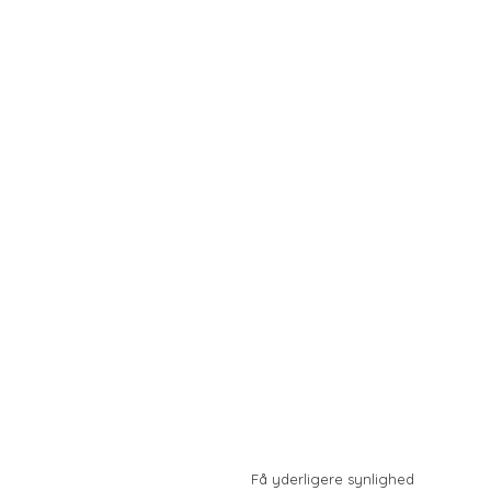
Blog
Kategorier
Seneste virksomheder
Info
Få yderligere synlighed