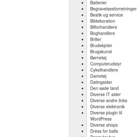
Batterier
Begravelsesforretninger
Bestik og service
Bildekoration
Bilforhandlere
Boghandlere
Briller
Brudekjoler
Brugskunst
Børnetøj
Computerudstyr
Cykelhandlere
Dametøj
Datingsider
Den søde tand
Diverse IT sider
Diverse andre links
Diverse elektronik
Diverse plugin til
WordPress
Diverse shops
Dress for balls
Dress for fun