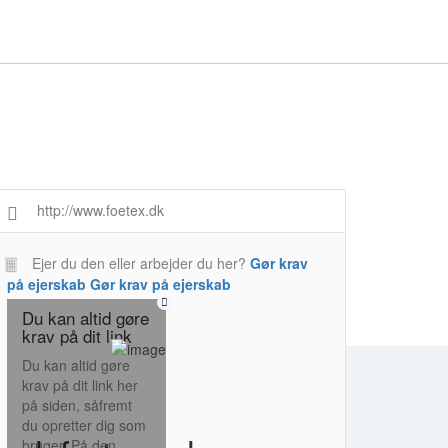
http://www.foetex.dk
Ejer du den eller arbejder du her?
Gør krav
på ejerskab
Gør krav på ejerskab
Du kan altid gøre
krav på dit link
Du kan altid gøre
krav på dit link her
på siden, såfremt
du opretter dig som
bruger. På den