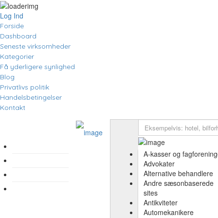
Log Ind
Forside
Dashboard
Seneste virksomheder
Kategorier
Få yderligere synlighed
Blog
Privatlivs politik
Handelsbetingelser
Kontakt
FAQ
A-kasser og fagforening
Blog
Advokater
Alternative behandlere
Privatlivs politik
Andre sæsonbaserede
Kontakt
sites
Antikviteter
Automekanikere