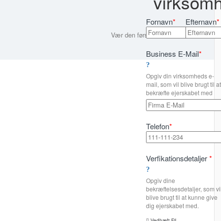
virksomh
Fornavn
*
Efternavn
*
Vær den første til at bedømme
Business E-Mail
*
Opgiv din virksomheds e-
mail, som vil blive brugt til at
bekræfte ejerskabet med
Telefon
*
Verfikationsdetaljer
*
Opgiv dine
bekræftelsesdetaljer, som vi
blive brugt til at kunne give
dig ejerskabet med.
Vedhæft Fil