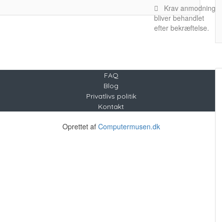
Krav anmodning
bliver behandlet
efter bekræftelse.
FAQ
Blog
Privatlivs politik
Kontakt
Copyright © 2021 Stuff4you - CVR nr. 21623679
Oprettet af
Computermusen.dk