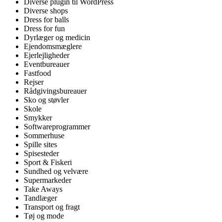
Diverse plugin til WordPress
Diverse shops
Dress for balls
Dress for fun
Dyrlæger og medicin
Ejendomsmæglere
Ejerlejligheder
Eventbureauer
Fastfood
Rejser
Rådgivingsbureauer
Sko og støvler
Skole
Smykker
Softwareprogrammer
Sommerhuse
Spille sites
Spisesteder
Sport & Fiskeri
Sundhed og velvære
Supermarkeder
Take Aways
Tandlæger
Transport og fragt
Tøj og mode