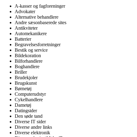
A-kasser og fagforeninger
Advokater
Alternative behandlere
Andre sæsonbaserede sites
Antikviteter
Automekanikere
Batterier
Begravelsesforretninger
Bestik og service
Bildekoration
Bilforhandlere
Boghandlere
Briller
Brudekjoler
Brugskunst
Børnetøj
Computerudstyr
Cykelhandlere
Dametøj
Datingsider
Den søde tand
Diverse IT sider
Diverse andre links
Diverse elektronik