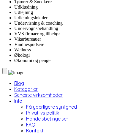
Tømrer & Snedkere
Udklædning
Udlejning
Udlejningslokaler
Undervisning & coaching
Undervognsbehandling
VVS firmaer og tilbehør
Vikarbureauer
Vinduespudsere
Wellness
Økologi
Økonomi og penge
Blog
Kategorier
Seneste virksomheder
Info
Få yderligere synlighed
Privatlivs politik
Handelsbetingelser
FAQ
Kontakt