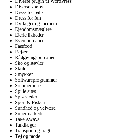
Diverse plugin til WordPress
Diverse shops
Dress for balls
Dress for fun
Dyrlæger og medicin
Ejendomsmæglere
Ejerlejligheder
Eventbureauer
Fastfood
Rejser
Rådgivingsbureauer
Sko og støvler
Skole
Smykker
Softwareprogrammer
Sommerhuse
Spille sites
Spisesteder
Sport & Fiskeri
Sundhed og velvære
Supermarkeder
Take Aways
Tandlæger
Transport og fragt
Tøj og mode