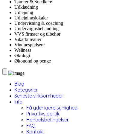
Tømrer & Snedkere
Udklædning
Udlejning
Udlejningslokaler
Undervisning & coaching
Undervognsbehandling
VVS firmaer og tilbehør
Vikarbureauer
Vinduespudsere
Wellness
Økologi
Økonomi og penge
Blog
Kategorier
Seneste virksomheder
Info
Få yderligere synlighed
Privatlivs politik
Handelsbetingelser
FAQ
Kontakt