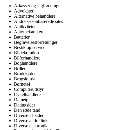
A-kasser og fagforeninger
Advokater
Alternative behandlere
Andre sæsonbaserede sites
Antikviteter
Automekanikere
Batterier
Begravelsesforretninger
Bestik og service
Bildekoration
Bilforhandlere
Boghandlere
Briller
Brudekjoler
Brugskunst
Børnetøj
Computerudstyr
Cykelhandlere
Dametøj
Datingsider
Den søde tand
Diverse IT sider
Diverse andre links
Diverse elektronik