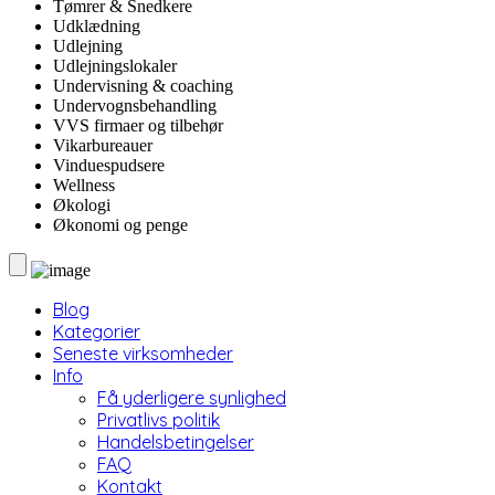
Tømrer & Snedkere
Udklædning
Udlejning
Udlejningslokaler
Undervisning & coaching
Undervognsbehandling
VVS firmaer og tilbehør
Vikarbureauer
Vinduespudsere
Wellness
Økologi
Økonomi og penge
Blog
Kategorier
Seneste virksomheder
Info
Få yderligere synlighed
Privatlivs politik
Handelsbetingelser
FAQ
Kontakt