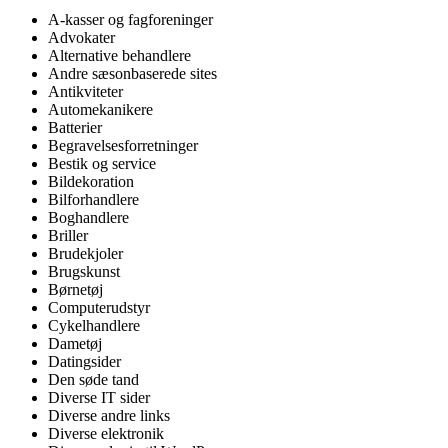
A-kasser og fagforeninger
Advokater
Alternative behandlere
Andre sæsonbaserede sites
Antikviteter
Automekanikere
Batterier
Begravelsesforretninger
Bestik og service
Bildekoration
Bilforhandlere
Boghandlere
Briller
Brudekjoler
Brugskunst
Børnetøj
Computerudstyr
Cykelhandlere
Dametøj
Datingsider
Den søde tand
Diverse IT sider
Diverse andre links
Diverse elektronik