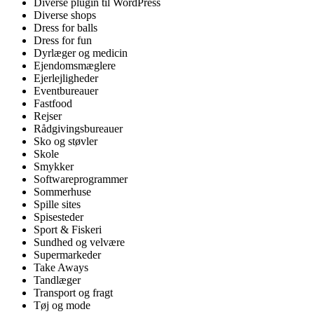
Diverse plugin til WordPress
Diverse shops
Dress for balls
Dress for fun
Dyrlæger og medicin
Ejendomsmæglere
Ejerlejligheder
Eventbureauer
Fastfood
Rejser
Rådgivingsbureauer
Sko og støvler
Skole
Smykker
Softwareprogrammer
Sommerhuse
Spille sites
Spisesteder
Sport & Fiskeri
Sundhed og velvære
Supermarkeder
Take Aways
Tandlæger
Transport og fragt
Tøj og mode