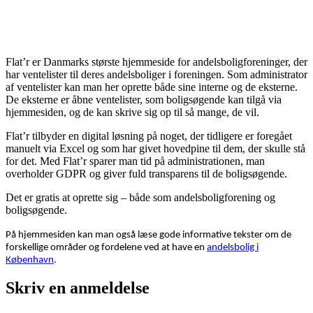
Flat’r er Danmarks største hjemmeside for andelsboligforeninger, der
har ventelister til deres andelsboliger i foreningen. Som administrator
af ventelister kan man her oprette både sine interne og de eksterne.
De eksterne er åbne ventelister, som boligsøgende kan tilgå via
hjemmesiden, og de kan skrive sig op til så mange, de vil.
Flat’r tilbyder en digital løsning på noget, der tidligere er foregået
manuelt via Excel og som har givet hovedpine til dem, der skulle stå
for det. Med Flat’r sparer man tid på administrationen, man
overholder GDPR og giver fuld transparens til de boligsøgende.
Det er gratis at oprette sig – både som andelsboligforening og
boligsøgende.
På hjemmesiden kan man også læse gode informative tekster om de
forskellige områder og fordelene ved at have en
andelsbolig i
København
.
Skriv en anmeldelse