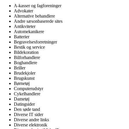
A-kasser og fagforeninger
Advokater
Alternative behandlere
Andre sæsonbaserede sites
Antikviteter
Automekanikere
Batterier
Begravelsesforretninger
Bestik og service
Bildekoration
Bilforhandlere
Boghandlere
Briller
Brudekjoler
Brugskunst
Børnetøj
Computerudstyr
Cykelhandlere
Dametøj
Datingsider
Den søde tand
Diverse IT sider
Diverse andre links
Diverse elektronik