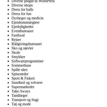
Diverse plugin til WordPress
Diverse shops
Dress for balls
Dress for fun
Dyrlæger og medicin
Ejendomsmæglere
Ejerlejligheder
Eventbureauer
Fastfood
Rejser
Rådgivingsbureauer
Sko og støvler
Skole
Smykker
Softwareprogrammer
Sommerhuse
Spille sites
Spisesteder
Sport & Fiskeri
Sundhed og velvære
Supermarkeder
Take Aways
Tandlæger
Transport og fragt
Tøj og mode