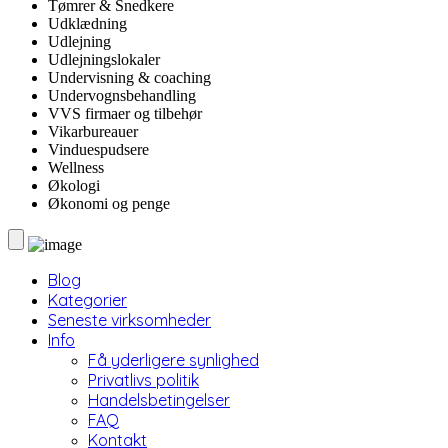
Tømrer & Snedkere
Udklædning
Udlejning
Udlejningslokaler
Undervisning & coaching
Undervognsbehandling
VVS firmaer og tilbehør
Vikarbureauer
Vinduespudsere
Wellness
Økologi
Økonomi og penge
Blog
Kategorier
Seneste virksomheder
Info
Få yderligere synlighed
Privatlivs politik
Handelsbetingelser
FAQ
Kontakt