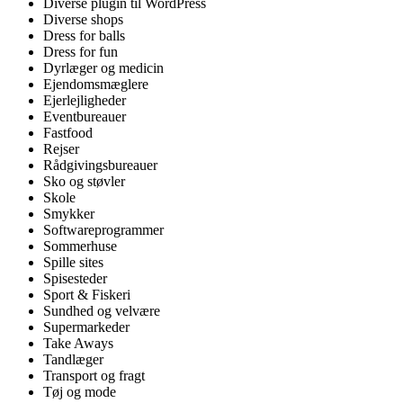
Diverse plugin til WordPress
Diverse shops
Dress for balls
Dress for fun
Dyrlæger og medicin
Ejendomsmæglere
Ejerlejligheder
Eventbureauer
Fastfood
Rejser
Rådgivingsbureauer
Sko og støvler
Skole
Smykker
Softwareprogrammer
Sommerhuse
Spille sites
Spisesteder
Sport & Fiskeri
Sundhed og velvære
Supermarkeder
Take Aways
Tandlæger
Transport og fragt
Tøj og mode