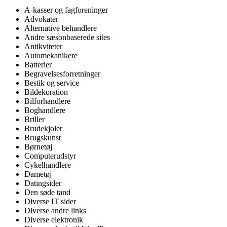
A-kasser og fagforeninger
Advokater
Alternative behandlere
Andre sæsonbaserede sites
Antikviteter
Automekanikere
Batterier
Begravelsesforretninger
Bestik og service
Bildekoration
Bilforhandlere
Boghandlere
Briller
Brudekjoler
Brugskunst
Børnetøj
Computerudstyr
Cykelhandlere
Dametøj
Datingsider
Den søde tand
Diverse IT sider
Diverse andre links
Diverse elektronik