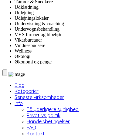
Tømrer & Snedkere
Udklædning
Udlejning
Udlejningslokaler
Undervisning & coaching
Undervognsbehandling
VVS firmaer og tilbehør
Vikarbureauer
Vinduespudsere
Wellness
Økologi
Økonomi og penge
Blog
Kategorier
Seneste virksomheder
Info
Få yderligere synlighed
Privatlivs politik
Handelsbetingelser
FAQ
Kontakt