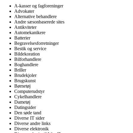
A-kasser og fagforeninger
Advokater
Alternative behandlere
Andre sæsonbaserede sites
Antikviteter
Automekanikere
Batterier
Begravelsesforretninger
Bestik og service
Bildekoration
Bilforhandlere
Boghandlere
Briller
Brudekjoler
Brugskunst
Børnetøj
Computerudstyr
Cykelhandlere
Dametøj
Datingsider
Den søde tand
Diverse IT sider
Diverse andre links
Diverse elektronik