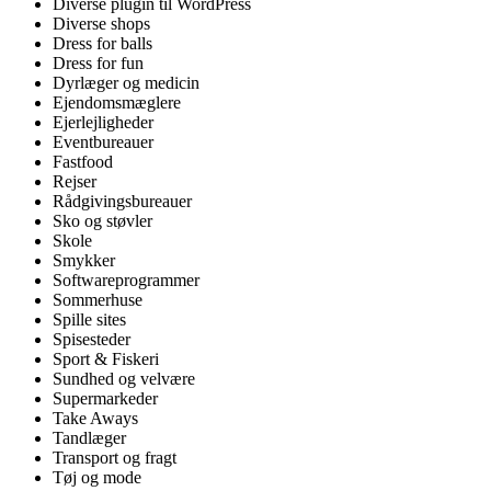
Diverse plugin til WordPress
Diverse shops
Dress for balls
Dress for fun
Dyrlæger og medicin
Ejendomsmæglere
Ejerlejligheder
Eventbureauer
Fastfood
Rejser
Rådgivingsbureauer
Sko og støvler
Skole
Smykker
Softwareprogrammer
Sommerhuse
Spille sites
Spisesteder
Sport & Fiskeri
Sundhed og velvære
Supermarkeder
Take Aways
Tandlæger
Transport og fragt
Tøj og mode