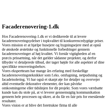
Facaderenovering-1.dk
Hos Facaderenovering-1.dk er vi dedikerede til at levere
facaderenoveringsydelser i topkvalitet til konkurrencedygtige priser.
Vores mission er at hjælpe husejere og bygningsejere med at opnå
de ønskede æstetiske og funktionelle forbedringer gennem
facaderenoveringer af høj kvalitet. Vi forstår vigtigheden af en
præcis prissætning, når det gælder sådanne projekter, og derfor
tilbyder vi detaljerede tilbud, der tager højde for alle aspekter af dine
specifikke renoveringsbehov.
Vores ekspertteam har mange års erfaring med forskellige
facaderenoveringsteknikker som f.eks. omfugning, netpudsning og
facadeisolering. Vi har også et skarpt øje for detaljer og overvejer
altid eventuelle dekorative elementer, der kan påvirke
omkostningerne eller tidslinjen for dit projekt. Som vores værdsatte
kunde kan du stole på, at vi leverer gennemsigtig kommunikation
gennem hele processen og sikrer, at du får en fair pris for enestående
resultater.
Vores vision er at blive det foretrukne firma til alle