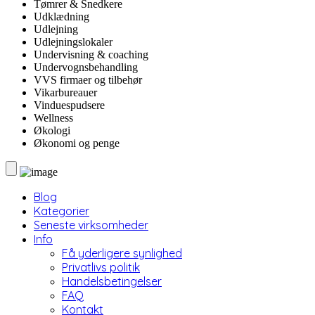
Tømrer & Snedkere
Udklædning
Udlejning
Udlejningslokaler
Undervisning & coaching
Undervognsbehandling
VVS firmaer og tilbehør
Vikarbureauer
Vinduespudsere
Wellness
Økologi
Økonomi og penge
Blog
Kategorier
Seneste virksomheder
Info
Få yderligere synlighed
Privatlivs politik
Handelsbetingelser
FAQ
Kontakt