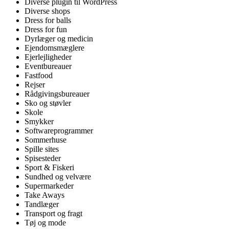
Diverse plugin til WordPress
Diverse shops
Dress for balls
Dress for fun
Dyrlæger og medicin
Ejendomsmæglere
Ejerlejligheder
Eventbureauer
Fastfood
Rejser
Rådgivingsbureauer
Sko og støvler
Skole
Smykker
Softwareprogrammer
Sommerhuse
Spille sites
Spisesteder
Sport & Fiskeri
Sundhed og velvære
Supermarkeder
Take Aways
Tandlæger
Transport og fragt
Tøj og mode