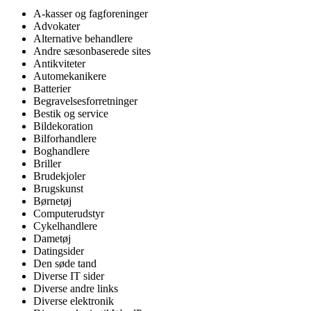
A-kasser og fagforeninger
Advokater
Alternative behandlere
Andre sæsonbaserede sites
Antikviteter
Automekanikere
Batterier
Begravelsesforretninger
Bestik og service
Bildekoration
Bilforhandlere
Boghandlere
Briller
Brudekjoler
Brugskunst
Børnetøj
Computerudstyr
Cykelhandlere
Dametøj
Datingsider
Den søde tand
Diverse IT sider
Diverse andre links
Diverse elektronik