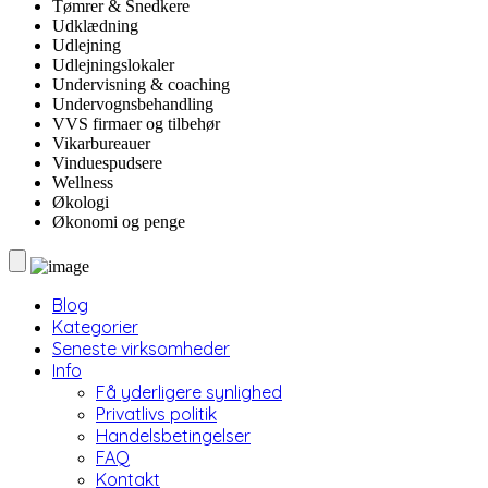
Tømrer & Snedkere
Udklædning
Udlejning
Udlejningslokaler
Undervisning & coaching
Undervognsbehandling
VVS firmaer og tilbehør
Vikarbureauer
Vinduespudsere
Wellness
Økologi
Økonomi og penge
Blog
Kategorier
Seneste virksomheder
Info
Få yderligere synlighed
Privatlivs politik
Handelsbetingelser
FAQ
Kontakt