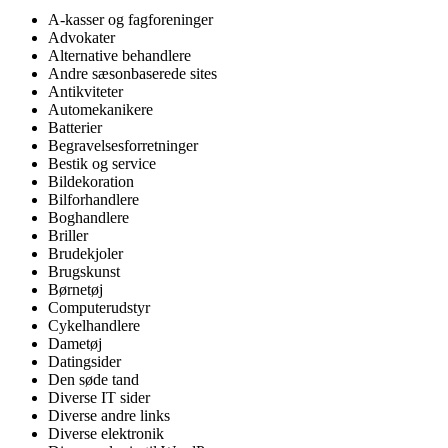
A-kasser og fagforeninger
Advokater
Alternative behandlere
Andre sæsonbaserede sites
Antikviteter
Automekanikere
Batterier
Begravelsesforretninger
Bestik og service
Bildekoration
Bilforhandlere
Boghandlere
Briller
Brudekjoler
Brugskunst
Børnetøj
Computerudstyr
Cykelhandlere
Dametøj
Datingsider
Den søde tand
Diverse IT sider
Diverse andre links
Diverse elektronik