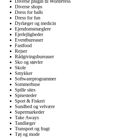
Diverse plugin til WordPress
Diverse shops
Dress for balls
Dress for fun
Dyrlæger og medicin
Ejendomsmæglere
Ejerlejligheder
Eventbureauer
Fastfood
Rejser
Rådgivingsbureauer
Sko og støvler
Skole
Smykker
Softwareprogrammer
Sommerhuse
Spille sites
Spisesteder
Sport & Fiskeri
Sundhed og velvære
Supermarkeder
Take Aways
Tandlæger
Transport og fragt
Tøj og mode