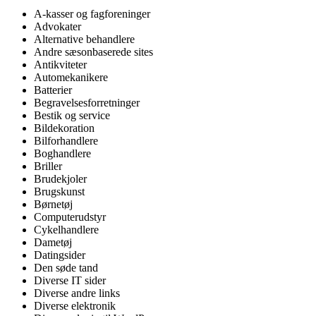
A-kasser og fagforeninger
Advokater
Alternative behandlere
Andre sæsonbaserede sites
Antikviteter
Automekanikere
Batterier
Begravelsesforretninger
Bestik og service
Bildekoration
Bilforhandlere
Boghandlere
Briller
Brudekjoler
Brugskunst
Børnetøj
Computerudstyr
Cykelhandlere
Dametøj
Datingsider
Den søde tand
Diverse IT sider
Diverse andre links
Diverse elektronik