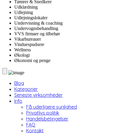
Tømrer & Snedkere
Udklædning
Udlejning
Udlejningslokaler
Undervisning & coaching
Undervognsbehandling
VVS firmaer og tilbehør
Vikarbureauer
Vinduespudsere
Wellness
Økologi
Økonomi og penge
Blog
Kategorier
Seneste virksomheder
Info
Få yderligere synlighed
Privatlivs politik
Handelsbetingelser
FAQ
Kontakt