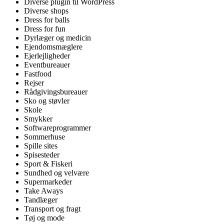
Diverse plugin til WordPress
Diverse shops
Dress for balls
Dress for fun
Dyrlæger og medicin
Ejendomsmæglere
Ejerlejligheder
Eventbureauer
Fastfood
Rejser
Rådgivingsbureauer
Sko og støvler
Skole
Smykker
Softwareprogrammer
Sommerhuse
Spille sites
Spisesteder
Sport & Fiskeri
Sundhed og velvære
Supermarkeder
Take Aways
Tandlæger
Transport og fragt
Tøj og mode