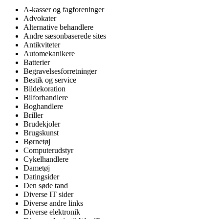
A-kasser og fagforeninger
Advokater
Alternative behandlere
Andre sæsonbaserede sites
Antikviteter
Automekanikere
Batterier
Begravelsesforretninger
Bestik og service
Bildekoration
Bilforhandlere
Boghandlere
Briller
Brudekjoler
Brugskunst
Børnetøj
Computerudstyr
Cykelhandlere
Dametøj
Datingsider
Den søde tand
Diverse IT sider
Diverse andre links
Diverse elektronik