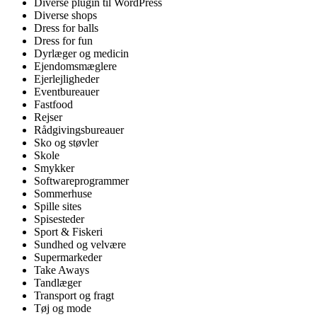
Diverse plugin til WordPress
Diverse shops
Dress for balls
Dress for fun
Dyrlæger og medicin
Ejendomsmæglere
Ejerlejligheder
Eventbureauer
Fastfood
Rejser
Rådgivingsbureauer
Sko og støvler
Skole
Smykker
Softwareprogrammer
Sommerhuse
Spille sites
Spisesteder
Sport & Fiskeri
Sundhed og velvære
Supermarkeder
Take Aways
Tandlæger
Transport og fragt
Tøj og mode