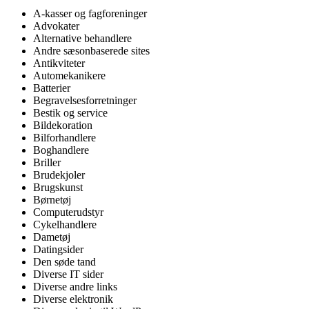
A-kasser og fagforeninger
Advokater
Alternative behandlere
Andre sæsonbaserede sites
Antikviteter
Automekanikere
Batterier
Begravelsesforretninger
Bestik og service
Bildekoration
Bilforhandlere
Boghandlere
Briller
Brudekjoler
Brugskunst
Børnetøj
Computerudstyr
Cykelhandlere
Dametøj
Datingsider
Den søde tand
Diverse IT sider
Diverse andre links
Diverse elektronik