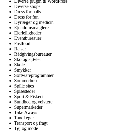
Diverse plugin til WordPress
Diverse shops
Dress for balls
Dress for fun
Dyrlæger og medicin
Ejendomsmæglere
Ejerlejligheder
Eventbureauer
Fastfood
Rejser
Rådgivingsbureauer
Sko og støvler
Skole
Smykker
Softwareprogrammer
Sommerhuse
Spille sites
Spisesteder
Sport & Fiskeri
Sundhed og velvære
Supermarkeder
Take Aways
Tandlæger
Transport og fragt
Tøj og mode