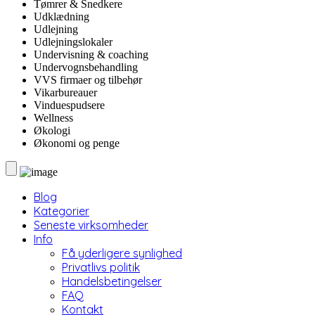
Tømrer & Snedkere
Udklædning
Udlejning
Udlejningslokaler
Undervisning & coaching
Undervognsbehandling
VVS firmaer og tilbehør
Vikarbureauer
Vinduespudsere
Wellness
Økologi
Økonomi og penge
Blog
Kategorier
Seneste virksomheder
Info
Få yderligere synlighed
Privatlivs politik
Handelsbetingelser
FAQ
Kontakt