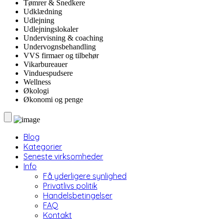
Tømrer & Snedkere
Udklædning
Udlejning
Udlejningslokaler
Undervisning & coaching
Undervognsbehandling
VVS firmaer og tilbehør
Vikarbureauer
Vinduespudsere
Wellness
Økologi
Økonomi og penge
Blog
Kategorier
Seneste virksomheder
Info
Få yderligere synlighed
Privatlivs politik
Handelsbetingelser
FAQ
Kontakt