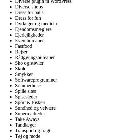
Diverse plugin til WordPress
Diverse shops
Dress for balls
Dress for fun
Dyrlæger og medicin
Ejendomsmæglere
Ejerlejligheder
Eventbureauer
Fastfood
Rejser
Rådgivingsbureauer
Sko og støvler
Skole
Smykker
Softwareprogrammer
Sommerhuse
Spille sites
Spisesteder
Sport & Fiskeri
Sundhed og velvære
Supermarkeder
Take Aways
Tandlæger
Transport og fragt
Tøj og mode