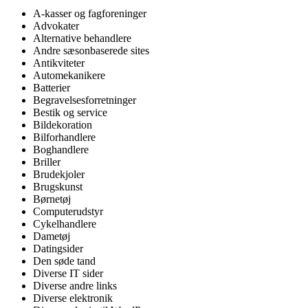
A-kasser og fagforeninger
Advokater
Alternative behandlere
Andre sæsonbaserede sites
Antikviteter
Automekanikere
Batterier
Begravelsesforretninger
Bestik og service
Bildekoration
Bilforhandlere
Boghandlere
Briller
Brudekjoler
Brugskunst
Børnetøj
Computerudstyr
Cykelhandlere
Dametøj
Datingsider
Den søde tand
Diverse IT sider
Diverse andre links
Diverse elektronik