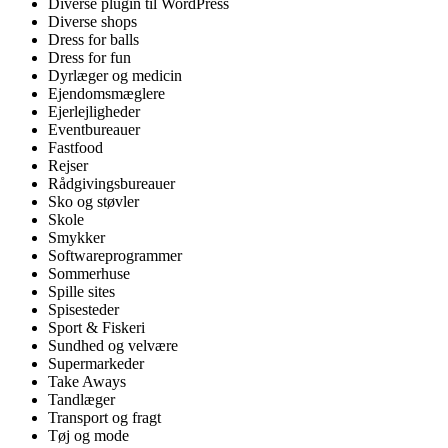
Diverse plugin til WordPress
Diverse shops
Dress for balls
Dress for fun
Dyrlæger og medicin
Ejendomsmæglere
Ejerlejligheder
Eventbureauer
Fastfood
Rejser
Rådgivingsbureauer
Sko og støvler
Skole
Smykker
Softwareprogrammer
Sommerhuse
Spille sites
Spisesteder
Sport & Fiskeri
Sundhed og velvære
Supermarkeder
Take Aways
Tandlæger
Transport og fragt
Tøj og mode