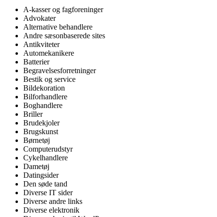
A-kasser og fagforeninger
Advokater
Alternative behandlere
Andre sæsonbaserede sites
Antikviteter
Automekanikere
Batterier
Begravelsesforretninger
Bestik og service
Bildekoration
Bilforhandlere
Boghandlere
Briller
Brudekjoler
Brugskunst
Børnetøj
Computerudstyr
Cykelhandlere
Dametøj
Datingsider
Den søde tand
Diverse IT sider
Diverse andre links
Diverse elektronik