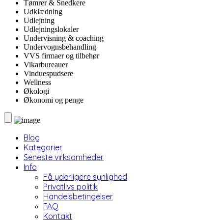
Tømrer & Snedkere
Udklædning
Udlejning
Udlejningslokaler
Undervisning & coaching
Undervognsbehandling
VVS firmaer og tilbehør
Vikarbureauer
Vinduespudsere
Wellness
Økologi
Økonomi og penge
Blog
Kategorier
Seneste virksomheder
Info
Få yderligere synlighed
Privatlivs politik
Handelsbetingelser
FAQ
Kontakt