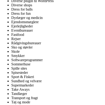
Diverse plugin til WordPress
Diverse shops
Dress for balls
Dress for fun
Dyrlæger og medicin
Ejendomsmæglere
Ejerlejligheder
Eventbureauer
Fastfood
Rejser
Rådgivingsbureauer
Sko og støvler
Skole
Smykker
Softwareprogrammer
Sommerhuse
Spille sites
Spisesteder
Sport & Fiskeri
Sundhed og velvære
Supermarkeder
Take Aways
Tandlæger
Transport og fragt
Tøj og mode