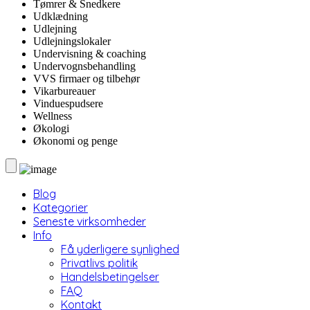
Tømrer & Snedkere
Udklædning
Udlejning
Udlejningslokaler
Undervisning & coaching
Undervognsbehandling
VVS firmaer og tilbehør
Vikarbureauer
Vinduespudsere
Wellness
Økologi
Økonomi og penge
Blog
Kategorier
Seneste virksomheder
Info
Få yderligere synlighed
Privatlivs politik
Handelsbetingelser
FAQ
Kontakt