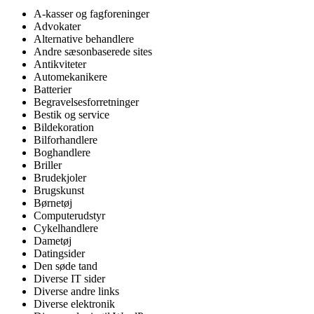
A-kasser og fagforeninger
Advokater
Alternative behandlere
Andre sæsonbaserede sites
Antikviteter
Automekanikere
Batterier
Begravelsesforretninger
Bestik og service
Bildekoration
Bilforhandlere
Boghandlere
Briller
Brudekjoler
Brugskunst
Børnetøj
Computerudstyr
Cykelhandlere
Dametøj
Datingsider
Den søde tand
Diverse IT sider
Diverse andre links
Diverse elektronik