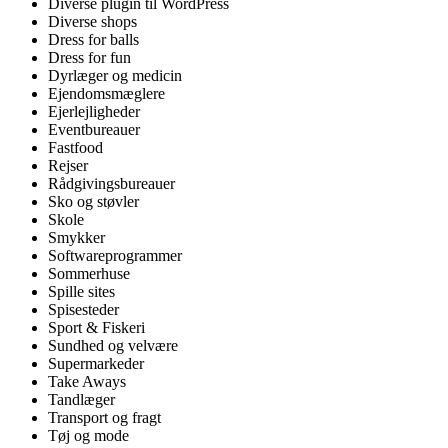
Diverse plugin til WordPress
Diverse shops
Dress for balls
Dress for fun
Dyrlæger og medicin
Ejendomsmæglere
Ejerlejligheder
Eventbureauer
Fastfood
Rejser
Rådgivingsbureauer
Sko og støvler
Skole
Smykker
Softwareprogrammer
Sommerhuse
Spille sites
Spisesteder
Sport & Fiskeri
Sundhed og velvære
Supermarkeder
Take Aways
Tandlæger
Transport og fragt
Tøj og mode