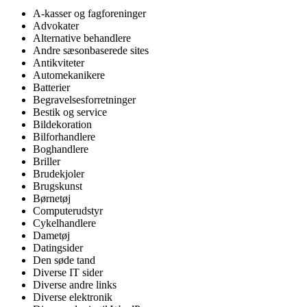
A-kasser og fagforeninger
Advokater
Alternative behandlere
Andre sæsonbaserede sites
Antikviteter
Automekanikere
Batterier
Begravelsesforretninger
Bestik og service
Bildekoration
Bilforhandlere
Boghandlere
Briller
Brudekjoler
Brugskunst
Børnetøj
Computerudstyr
Cykelhandlere
Dametøj
Datingsider
Den søde tand
Diverse IT sider
Diverse andre links
Diverse elektronik