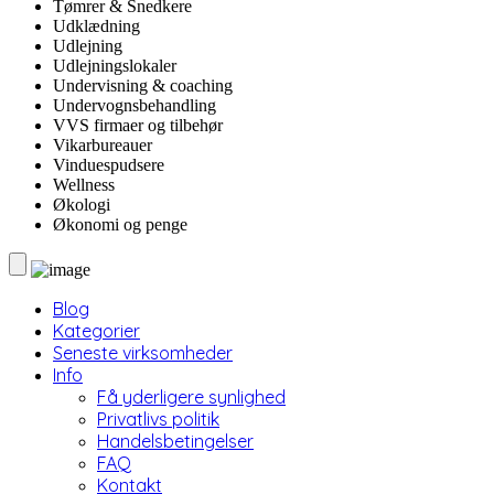
Tømrer & Snedkere
Udklædning
Udlejning
Udlejningslokaler
Undervisning & coaching
Undervognsbehandling
VVS firmaer og tilbehør
Vikarbureauer
Vinduespudsere
Wellness
Økologi
Økonomi og penge
Blog
Kategorier
Seneste virksomheder
Info
Få yderligere synlighed
Privatlivs politik
Handelsbetingelser
FAQ
Kontakt