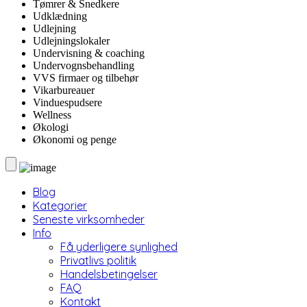
Tømrer & Snedkere
Udklædning
Udlejning
Udlejningslokaler
Undervisning & coaching
Undervognsbehandling
VVS firmaer og tilbehør
Vikarbureauer
Vinduespudsere
Wellness
Økologi
Økonomi og penge
Blog
Kategorier
Seneste virksomheder
Info
Få yderligere synlighed
Privatlivs politik
Handelsbetingelser
FAQ
Kontakt