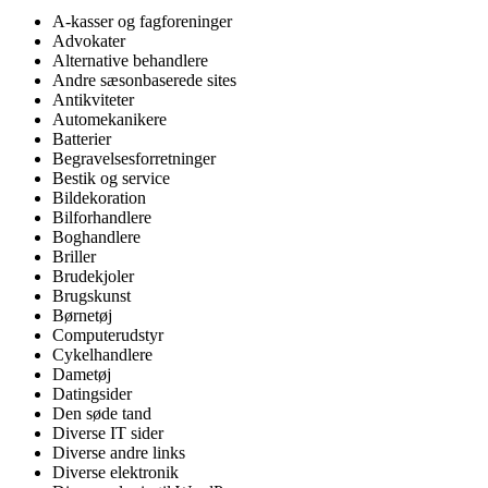
A-kasser og fagforeninger
Advokater
Alternative behandlere
Andre sæsonbaserede sites
Antikviteter
Automekanikere
Batterier
Begravelsesforretninger
Bestik og service
Bildekoration
Bilforhandlere
Boghandlere
Briller
Brudekjoler
Brugskunst
Børnetøj
Computerudstyr
Cykelhandlere
Dametøj
Datingsider
Den søde tand
Diverse IT sider
Diverse andre links
Diverse elektronik