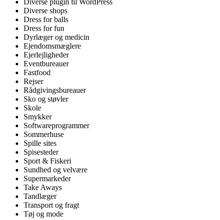
Diverse plugin til WordPress
Diverse shops
Dress for balls
Dress for fun
Dyrlæger og medicin
Ejendomsmæglere
Ejerlejligheder
Eventbureauer
Fastfood
Rejser
Rådgivingsbureauer
Sko og støvler
Skole
Smykker
Softwareprogrammer
Sommerhuse
Spille sites
Spisesteder
Sport & Fiskeri
Sundhed og velvære
Supermarkeder
Take Aways
Tandlæger
Transport og fragt
Tøj og mode