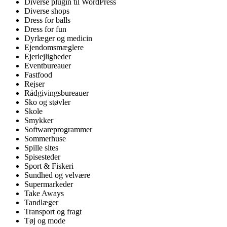
Diverse plugin til WordPress
Diverse shops
Dress for balls
Dress for fun
Dyrlæger og medicin
Ejendomsmæglere
Ejerlejligheder
Eventbureauer
Fastfood
Rejser
Rådgivingsbureauer
Sko og støvler
Skole
Smykker
Softwareprogrammer
Sommerhuse
Spille sites
Spisesteder
Sport & Fiskeri
Sundhed og velvære
Supermarkeder
Take Aways
Tandlæger
Transport og fragt
Tøj og mode