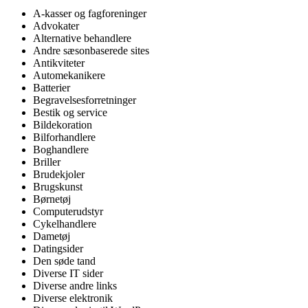
A-kasser og fagforeninger
Advokater
Alternative behandlere
Andre sæsonbaserede sites
Antikviteter
Automekanikere
Batterier
Begravelsesforretninger
Bestik og service
Bildekoration
Bilforhandlere
Boghandlere
Briller
Brudekjoler
Brugskunst
Børnetøj
Computerudstyr
Cykelhandlere
Dametøj
Datingsider
Den søde tand
Diverse IT sider
Diverse andre links
Diverse elektronik