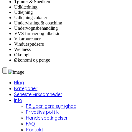
Tømrer & Snedkere
Udklædning
Udlejning
Udlejningslokaler
Undervisning & coaching
Undervognsbehandling
VVS firmaer og tilbehør
Vikarbureauer
Vinduespudsere
Wellness
Økologi
Økonomi og penge
Blog
Kategorier
Seneste virksomheder
Info
Få yderligere synlighed
Privatlivs politik
Handelsbetingelser
FAQ
Kontakt