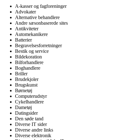
A-kasser og fagforeninger
Advokater
Alternative behandlere
Andre sæsonbaserede sites
Antikviteter
Automekanikere
Batterier
Begravelsesforretninger
Bestik og service
Bildekoration
Bilforhandlere
Boghandlere
Briller
Brudekjoler
Brugskunst
Børnetøj
Computerudstyr
Cykelhandlere
Dametøj
Datingsider
Den søde tand
Diverse IT sider
Diverse andre links
Diverse elektronik