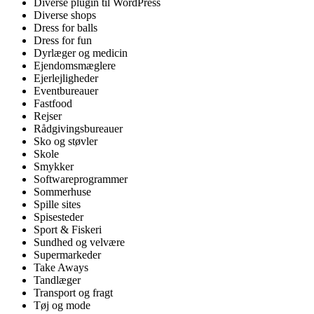
Diverse plugin til WordPress
Diverse shops
Dress for balls
Dress for fun
Dyrlæger og medicin
Ejendomsmæglere
Ejerlejligheder
Eventbureauer
Fastfood
Rejser
Rådgivingsbureauer
Sko og støvler
Skole
Smykker
Softwareprogrammer
Sommerhuse
Spille sites
Spisesteder
Sport & Fiskeri
Sundhed og velvære
Supermarkeder
Take Aways
Tandlæger
Transport og fragt
Tøj og mode